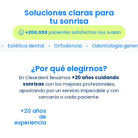
Soluciones claras para
tu sonrisa
+200.000
pacientes satisfechos nos avalan
⋅
⋅
Estética dental
Ortodoncia
Odontología general
¿Por qué elegirnos?
En Cleardent llevamos
+20 años cuidando
sonrisas
con los mejores profesionales,
apostando por un servicio impecable y con
cercanía a cada paciente.
+20 años
de
experiencia