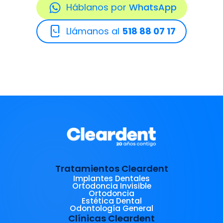
Háblanos por
WhatsApp
Llámanos al
518 88 07 17
Tratamientos Cleardent
Implantes Dentales
Ortodoncia Invisible
Ortodoncia
Estética Dental
Odontología General
Clínicas Cleardent