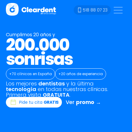
518 88 07 23
Cumplimos 20 años y
200.000
sonrisas
+70 clínicas en España
+20 años de experiencia
Los mejores
dentistas
y la última
tecnología
en todas nuestras clínicas.
Primera visita
GRATUITA
.
Ver
promo
→
Pide tu cita
GRATIS