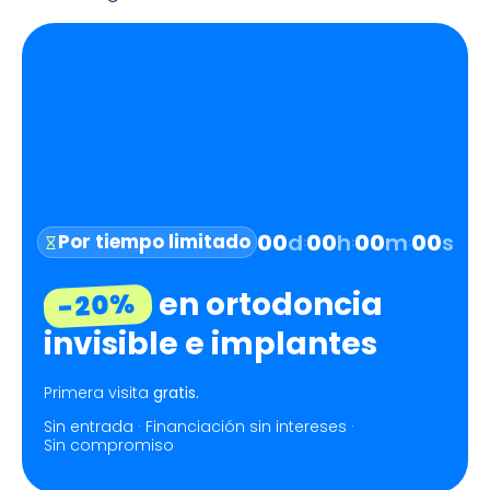
00
d
00
h
00
m
00
s
Por tiempo limitado
:
:
:
en ortodoncia
-20%
invisible e implantes
Primera visita
gratis.
Sin entrada · Financiación sin intereses ·
Sin compromiso