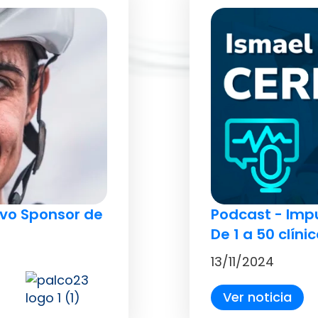
evo Sponsor de
Podcast - Impu
De 1 a 50 clín
13/11/2024
Ver noticia