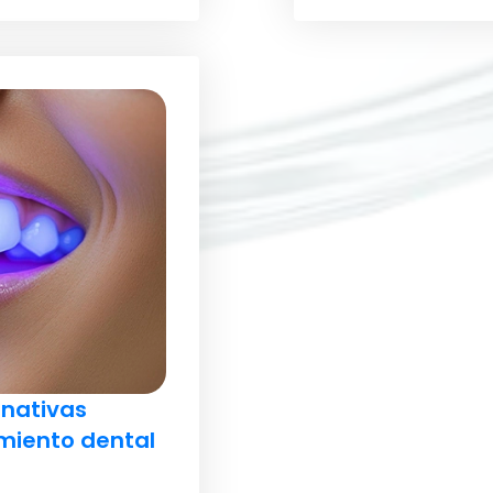
rnativas
miento dental