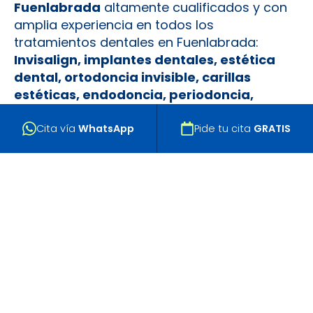
Fuenlabrada
altamente cualificados y con
amplia experiencia en todos los
tratamientos dentales en Fuenlabrada:
Invisalign, implantes dentales, estética
dental, ortodoncia invisible, carillas
estéticas, endodoncia, periodoncia,
odontología infantil
y mucho más. Nuestra
tecnología de vanguardia, como el
TAC
Cita vía
WhatsApp
Pide tu cita
GRATIS
dental, escáner intraoral 3D y el diseño
digital de sonrisa
, nos permite lograr
resultados más precisos.
Somos una de las clínicas dentales de
Fuenlabrada mejor valoradas con un
4.9/5
en Google Business Profile
, reconocida por
ser una
clínica dental de confianza en
Fuenlabrada
. Además, atendemos
urgencias dentales
con nuestro servicio de