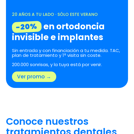
20 AÑOS A TU LADO · SÓLO ESTE VERANO
en ortodoncia
-20%
invisible e implantes
Sin entrada y con financiación a tu medida. TAC,
plan de tratamiento y 1ª visita sin coste.
200.000 sonrisas, y la tuya está por venir.
Ver promo →
Conoce nuestros
tratamientos dentales