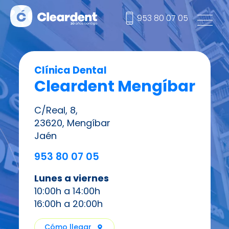
953 80 07 05
Clínica Dental
Cleardent Mengíbar
C/Real, 8,
23620, Mengíbar
Jaén
953 80 07 05
Lunes a viernes
10:00h a 14:00h
16:00h a 20:00h
Cómo llegar