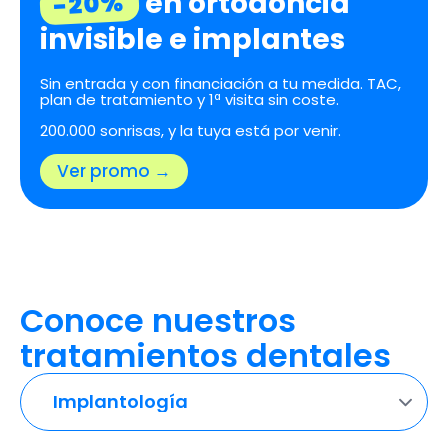
en ortodoncia
-20%
invisible e implantes
Sin entrada y con financiación a tu medida. TAC,
plan de tratamiento y 1ª visita sin coste.
200.000 sonrisas, y la tuya está por venir.
Ver promo →
Conoce nuestros
tratamientos dentales