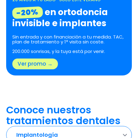
en ortodoncia
-20%
invisible e implantes
Sin entrada y con financiación a tu medida. TAC,
plan de tratamiento y 1ª visita sin coste.
200.000 sonrisas, y la tuya está por venir.
Ver promo →
Conoce nuestros
tratamientos dentales