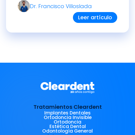
Dr. Francisco Villoslada
Leer artículo
Tratamientos Cleardent
Implantes Dentales
Ortodoncia Invisible
Ortodoncia
Estética Dental
Odontología General