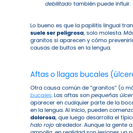
debilitado
también puede influir.
Lo bueno es que la papilitis lingual tra
suele ser peligrosa
, solo molesta.
Más
granitos si aparecen y cómo prevenirl
causas de bultos en la lengua.
Aftas o llagas bucales (úlcer
Otra causa común de “granitos” (o m
bucales
. Las aftas son
pequeñas úlcer
aparecer en cualquier parte de la boca: 
en la lengua​. Al inicio, pueden come
dolorosa
, que luego desarrolla el típi
halo rojo
alrededor​. Aunque la gente 
ampolla, en realidad son lesiones un 