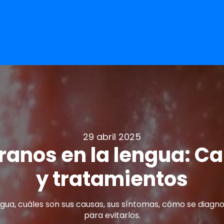
29 abril 2025
granos en la lengua: C
y tratamientos
gua, cuáles son sus causas, sus síntomas, cómo se diagno
para evitarlos.