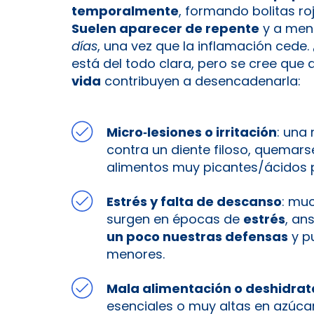
temporalmente
, formando bolitas ro
Suelen aparecer de repente
y a me
días
, una vez que la inflamación cede​.
está del todo clara, pero se cree que 
vida
contribuyen a desencadenarla:
Micro‐lesiones o irritación
: una
contra un diente filoso, quemar
alimentos muy picantes/ácidos p
Estrés y falta de descanso
: mu
surgen en épocas de
estrés
, an
un poco nuestras defensas
y p
menores.
Mala alimentación o deshidrat
esenciales o muy altas en azúca