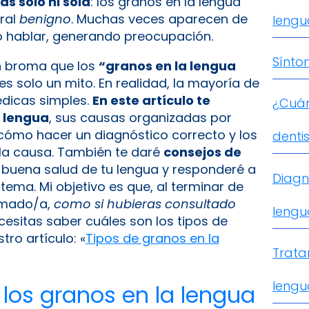
s solo ni sola
: los granos en la lengua
ral
benigno
. Muchas veces aparecen de
lengu
o hablar, generando preocupación.
Sínto
en broma que los
“granos en la lengua
 es solo un mito. En realidad, la mayoría de
édicas simples.
En este artículo te
¿Cuán
a lengua
, sus causas organizadas por
 cómo hacer un diagnóstico correcto y los
denti
la causa. También te daré
consejos de
uena salud de tu lengua y responderé a
Diagn
tema. Mi objetivo es que, al terminar de
ormado/a,
como si hubieras consultado
lengu
ecesitas saber cuáles son los tipos de
ro artículo: «
Tipos de granos en la
Trata
lengu
 los granos en la lengua