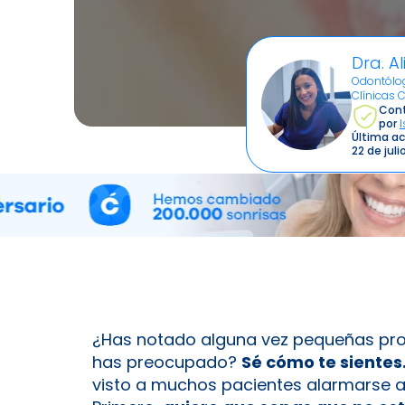
Dra. Al
Odontólog
Clínicas 
Cont
por
Última ac
22 de jul
¿Has notado alguna vez pequeñas pr
has preocupado?
Sé cómo te sientes
visto a muchos pacientes alarmarse a