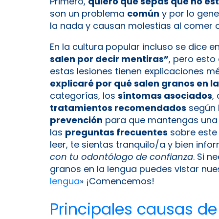
Primero,
quiero que sepas que no está
son un problema
común
y por lo gene
la nada y causan molestias al comer 
En la cultura popular incluso se dice 
salen por decir mentiras”
, pero esto
estas lesiones tienen explicaciones m
explicaré por qué salen granos en l
categorías, los
síntomas asociados
,
tratamientos recomendados
según 
prevención
para que mantengas una b
las
preguntas frecuentes
sobre este 
leer, te sientas tranquilo/a y bien inf
con tu odontólogo de confianza
. Si n
granos en la lengua puedes vistar nuest
lengua
» ¡Comencemos!
Principales causas de