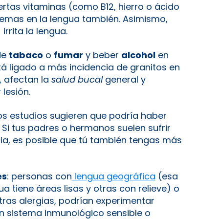
ciertas vitaminas (como B12, hierro o ácido
emas en la lengua también​. Asimismo,
rrita la lengua​.
de
tabaco
o
fumar
y beber
alcohol
en
tá ligado a más incidencia de granitos en
, afectan la
salud bucal
general y
 lesión.
os estudios sugieren que podría haber
. Si tus padres o hermanos suelen sufrir
ia, es posible que tú también tengas más
es
: personas con
lengua geográfica
(esa
 tiene áreas lisas y otras con relieve) o
tras alergias, podrían experimentar
Un sistema inmunológico sensible o