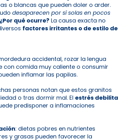
jas o blancas que pueden doler o arder.
nudo
desaparecen por sí solas en pocos
¿Por qué ocurre?
La causa exacta no
diversos
factores irritantes o de estilo de
 mordedura accidental, rozar la lengua
se con comida muy caliente o consumir
ueden inflamar las papilas.
chas personas notan que estos granitos
siedad o tras dormir mal. El
estrés debilita
uede predisponer a inflamaciones
ación
: dietas pobres en nutrientes
res y grasas pueden favorecer la