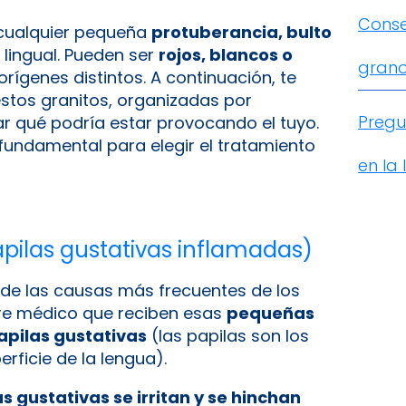
Conse
 cualquier pequeña
protuberancia, bulto
 lingual. Pueden ser
rojos, blancos o
grano
orígenes distintos. A continuación, te
stos granitos, organizadas por
Pregu
ar qué podría estar provocando el tuyo.
fundamental para elegir el tratamiento
en la
(papilas gustativas inflamadas)
de las causas más frecuentes de los
bre médico que reciben esas
pequeñas
apilas gustativas
(las papilas son los
rficie de la lengua)​.
s gustativas se irritan y se hinchan