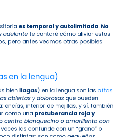
nsitoria
es temporal y autolimitada
.
No
 adelante
te contaré cómo aliviar estos
os, pero antes veamos otras posibles
as en la lengua)
ás bien
llagas
) en la lengua son las
aftas
as abiertas y dolorosas
que pueden
encías, interior de mejillas, y sí, también
nzar como una
protuberancia roja y
co
centro blanquecino o amarillento con
a veces las confunde con un “grano” o
poco distintas: son como
pequeñas