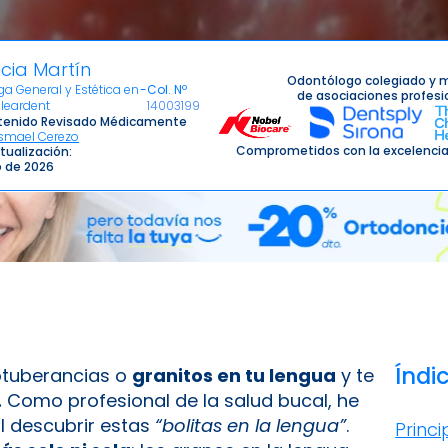
icia Martín
Odontólogo colegiado y 
a General y Estética en
-
Col. Nº
de asociaciones profesi
Cleardent
14003199
enido Revisado Médicamente
Ismael Cerezo
Comprometidos con la excelencia
tualización:
io de 2026
Índi
otuberancias o
granitos en tu lengua
y te
.
Como profesional de la salud bucal, he
l descubrir estas
“bolitas en la lengua”
.
Princ