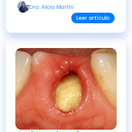
Dra. Alicia Martín
aparato personalizado funciona
reposicionando suavemente la
Leer artículo
mandíbula inferior hacia adelante
durante el sueño, lo que mantiene
abierta la vía respiratoria y previene
los episodios de apnea. Su
mecanismo de acción se basa en
principios anatómicos simples pero
efectivos, ofreciendo a muchos
pacientes una solución menos
invasiva y más cómoda para
mejorar la calidad del sueño y la
salud general.