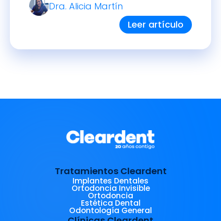
Dra. Alicia Martín
Leer artículo
Tratamientos Cleardent
Implantes Dentales
Ortodoncia Invisible
Ortodoncia
Estética Dental
Odontología General
Clínicas Cleardent