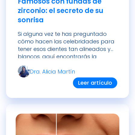
Famosos con fundas de
zirconio: el secreto de su
sonrisa
Si alguna vez te has preguntado
cómo hacen las celebridades para
tener esos dientes tan alineados y
blancos, aquí encontrarás la
respuesta. Hablaremos de quiénes
Dra. Alicia Martín
se han sometido a este tratamiento
(tanto en España como
Leer artículo
internacionalmente), por qué el
zirconio es tan popular entre las
estrellas (te adelanto que tiene que
ver con su estética […]