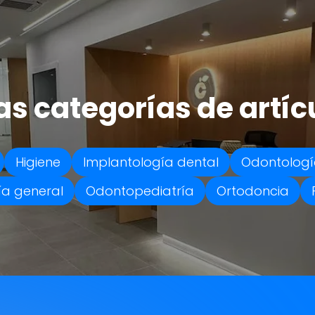
as categorías de artíc
Higiene
Implantología dental
Odontologí
a general
Odontopediatría
Ortodoncia