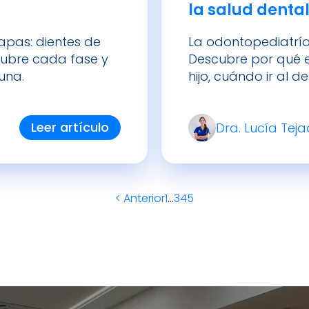
la salud dental
etapas: dientes de
La odontopediatría 
cubre cada fase y
Descubre por qué e
una.
hijo, cuándo ir al d
Leer artículo
Dra. Lucía Tej
< Anterior
1
…
3
4
5