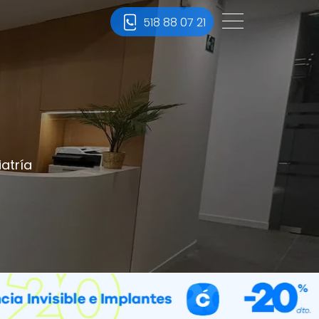
518 88 07 21
atría