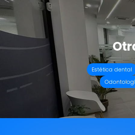
Otr
Estética dental
Odontologí