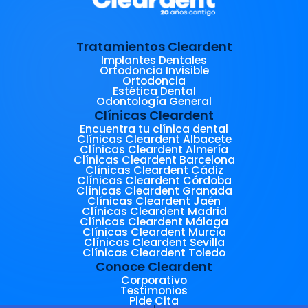
Tratamientos Cleardent
Implantes Dentales
Ortodoncia Invisible
Ortodoncia
Estética Dental
Odontología General
Clínicas Cleardent
Encuentra tu clínica dental
Clínicas Cleardent Albacete
Clínicas Cleardent Almería
Clínicas Cleardent Barcelona
Clínicas Cleardent Cádiz
Clínicas Cleardent Córdoba
Clínicas Cleardent Granada
Clínicas Cleardent Jaén
Clínicas Cleardent Madrid
Clínicas Cleardent Málaga
Clínicas Cleardent Murcia
Clínicas Cleardent Sevilla
Clínicas Cleardent Toledo
Conoce Cleardent
Corporativo
Testimonios
Pide Cita
Trabaja con Nosotros
Blog
Cita vía WhatsApp
Pide tu cita
Diccionario Odontológico
Carnet Joven
Actualidad Cleardent