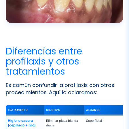
Diferencias entre
profilaxis y otros
tratamientos
Es común confundir la profilaxis con otros
procedimientos. Aquí lo aclaramos:
TRATAMIENTO
OBJETIVO
ALCANCE
Higiene casera
Eliminar placa blanda
Superficial
(cepillado + hilo)
diaria
Profilaxis dental
Eliminar sarro y
Profesional, limpieza compl
manchas superficiales
de la superficie dental