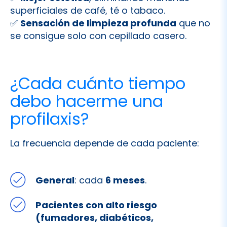
se consigue solo con cepillado casero.
¿Cada cuánto tiempo
debo hacerme una
profilaxis?
La frecuencia depende de cada paciente:
General
: cada
6 meses
.
Pacientes con alto riesgo
(fumadores, diabéticos,
embarazadas, personas con
ortodoncia o antecedentes de
periodontitis)
: cada
3–4 meses
.