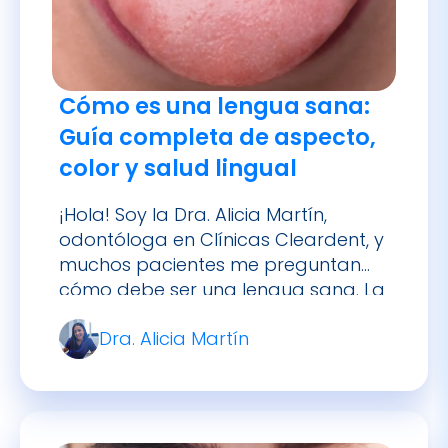
Cómo es una lengua sana:
Guía completa de aspecto,
color y salud lingual
¡Hola! Soy la Dra. Alicia Martín,
odontóloga en Clínicas Cleardent, y
muchos pacientes me preguntan
cómo debe ser una lengua sana. La
lengua, ese órgano muscular que
Dra. Alicia Martín
usamos a diario para hablar,
saborear y tragar, es también un
indicador importante de nuestra
salud bucal y general. En este
artículo te explicaré cómo debe
verse y […]