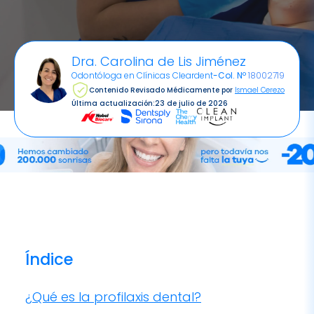
Dra. Carolina de Lis Jiménez
Odontóloga en Clínicas Cleardent
-
Col. Nº
18002719
Contenido Revisado Médicamente por
Ismael Cerezo
Última actualización:
23 de julio de 2026
Índice
¿Qué es la profilaxis dental?
¿Cómo se realiza la profilaxis dental?