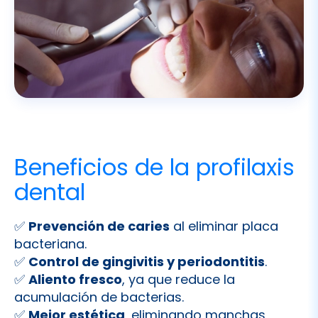
Beneficios de la profilaxis
dental
✅
Prevención de caries
al eliminar placa
bacteriana.
✅
Control de gingivitis y periodontitis
.
✅
Aliento fresco
, ya que reduce la
acumulación de bacterias.
✅
Mejor estética
, eliminando manchas
superficiales de café, té o tabaco.
✅
Sensación de limpieza profunda
que no