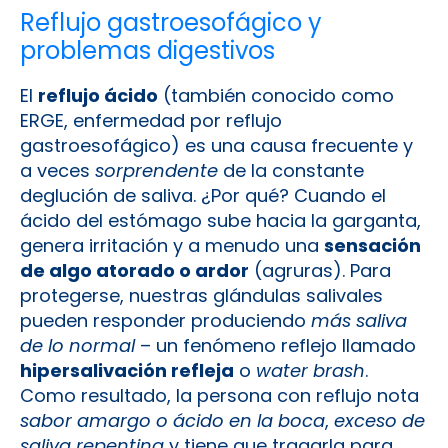
Reflujo gastroesofágico y
problemas digestivos
El
reflujo ácido
(también conocido como
ERGE, enfermedad por reflujo
gastroesofágico) es una causa frecuente y
a veces
sorprendente
de la constante
deglución de saliva. ¿Por qué? Cuando el
ácido del estómago sube hacia la garganta,
genera irritación y a menudo una
sensación
de algo atorado o ardor
(agruras). Para
protegerse, nuestras glándulas salivales
pueden responder produciendo
más saliva
de lo normal
– un fenómeno reflejo llamado
hipersalivación refleja
o
water brash
.
Como resultado, la persona con reflujo nota
sabor amargo o ácido en la boca
,
exceso de
saliva repentina
y tiene que tragarla para