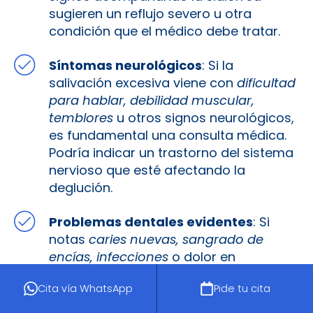
sugieren un reflujo severo u otra
condición que el médico debe tratar​.
Síntomas neurológicos
: Si la
salivación excesiva viene con
dificultad
para hablar, debilidad muscular,
temblores
u otros signos neurológicos,
es fundamental una consulta médica.
Podría indicar un trastorno del sistema
nervioso que esté afectando la
deglución​.
Problemas dentales evidentes
: Si
notas
caries nuevas, sangrado de
encías, infecciones
o dolor en
boca/garganta junto con el cambio en
Cita vía WhatsApp
Pide tu cita
tu salivación, ve al
dentista
. Una
buena
revisión bucal
descartará causas