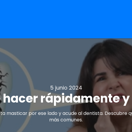
5 junio 2024
é hacer rápidamente y
evita masticar por ese lado y acude al dentista. Descubre
más comunes.