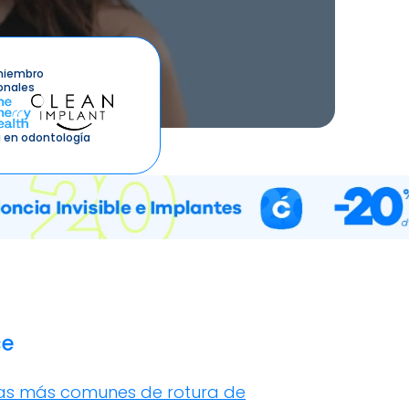
miembro
onales
 en odontología
ce
s más comunes de rotura de