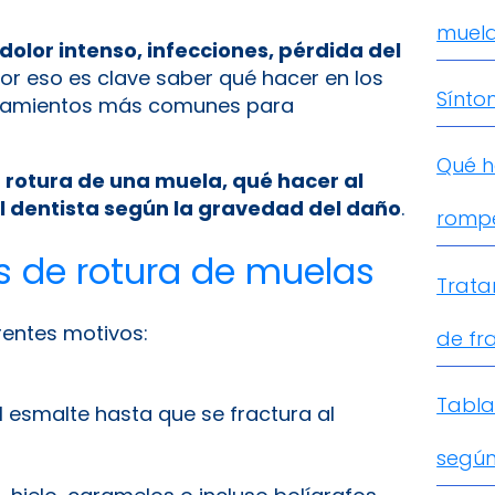
muel
dolor intenso, infecciones, pérdida del
Por eso es clave saber qué hacer en los
Sínto
ratamientos más comunes para
Qué h
 rotura de una muela, qué hacer al
 dentista según la gravedad del daño
.
romp
de rotura de muelas
Trata
entes motivos:
de fr
Tabla
l esmalte hasta que se fractura al
según