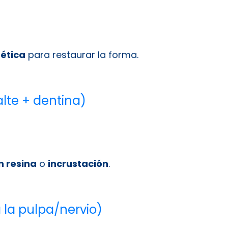
tética
para restaurar la forma.
lte + dentina)
n resina
o
incrustación
.
 la pulpa/nervio)