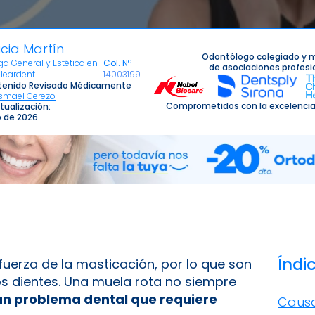
icia Martín
Odontólogo colegiado y 
a General y Estética en
-
Col. Nº
de asociaciones profesi
Cleardent
14003199
enido Revisado Médicamente
Ismael Cerezo
Comprometidos con la excelencia
tualización:
io de 2026
Índi
fuerza de la masticación, por lo que son
s dientes. Una muela rota no siempre
un problema dental que requiere
Causa