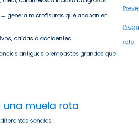
hielo, caramelos o incluso bolígrafos.
Preve
→ genera microfisuras que acaban en
Pregu
vos, caídas o accidentes.
rota
ncias antiguas o empastes grandes que
e una muela rota
diferentes señales: