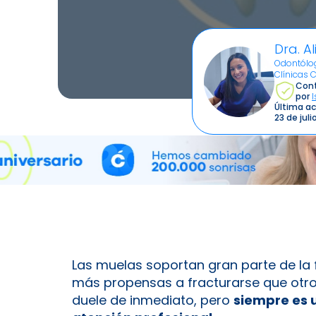
Dra. Al
Odontólog
Clínicas 
Cont
por
Última ac
23 de jul
Las muelas soportan gran parte de la 
más propensas a fracturarse que otro
duele de inmediato, pero
siempre es 