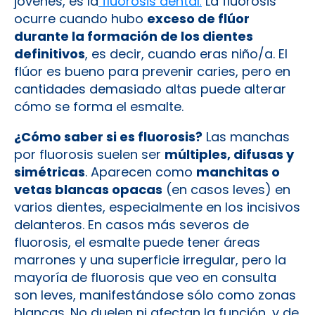
jóvenes, es la
fluorosis dental
.
La fluorosis
ocurre cuando hubo
exceso de flúor
durante la formación de los dientes
definitivos
, es decir, cuando eras niño/a. El
flúor es bueno para prevenir caries, pero en
cantidades demasiado altas puede alterar
cómo se forma el esmalte.
¿Cómo saber si es fluorosis?
Las manchas
por fluorosis suelen ser
múltiples, difusas y
simétricas
. Aparecen como
manchitas o
vetas blancas opacas
(en casos leves) en
varios dientes, especialmente en los incisivos
delanteros. En casos más severos de
fluorosis, el esmalte puede tener áreas
marrones y una superficie irregular, pero la
mayoría de fluorosis que veo en consulta
son leves, manifestándose sólo como zonas
blancas. No duelen ni afectan la función, y de