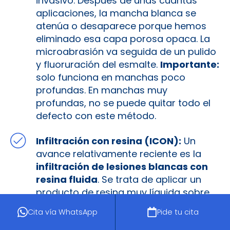
invasivo. Después de unas cuantas
aplicaciones, la mancha blanca se
atenúa o desaparece porque hemos
eliminado esa capa porosa opaca. La
microabrasión va seguida de un pulido
y fluoruración del esmalte.
Importante:
solo funciona en manchas poco
profundas. En manchas muy
profundas, no se puede quitar todo el
defecto con este método.
Infiltración con resina (ICON):
Un
avance relativamente reciente es la
infiltración de lesiones blancas con
resina fluida
. Se trata de aplicar un
producto de resina muy líquida sobre
la mancha blanca (previamente
Cita vía WhatsApp
Pide tu cita
preparamos el esmalte con un gel