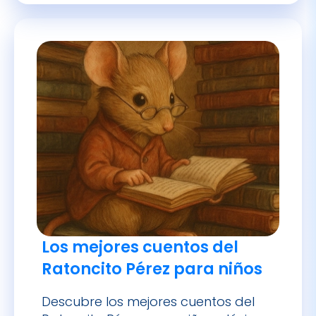
Los mejores cuentos del
Ratoncito Pérez para niños
Descubre los mejores cuentos del
Ratoncito Pérez para niños: clásicos,
modernos y educativos sobre la
Cita vía WhatsApp
Pide tu cita
caída de los dientes de leche