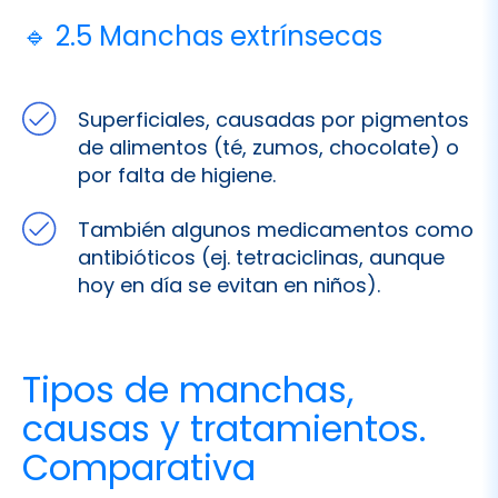
Superficiales, causadas por pigmentos
de alimentos (té, zumos, chocolate) o
por falta de higiene.
También algunos medicamentos como
antibióticos (ej. tetraciclinas, aunque
hoy en día se evitan en niños).
Tipos de manchas,
causas y tratamientos.
Comparativa
TIPO DE M
A
NCHA
CAUSA MÁS COMÚN
TRATAMIENTO RECOM
Blanca opaca
Desmineralización / caries inicial
Aplicación de flúor, h