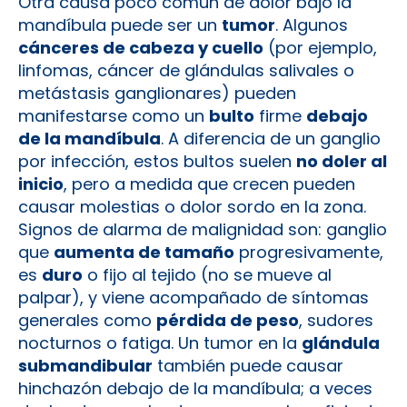
Otra causa poco común de dolor bajo la
mandíbula puede ser un
tumor
. Algunos
cánceres de cabeza y cuello
(por ejemplo,
linfomas, cáncer de glándulas salivales o
metástasis ganglionares) pueden
manifestarse como un
bulto
firme
debajo
de la mandíbula
. A diferencia de un ganglio
por infección, estos bultos suelen
no doler al
inicio
, pero a medida que crecen pueden
causar molestias o dolor sordo en la zona.
Signos de alarma de malignidad son: ganglio
que
aumenta de tamaño
progresivamente,
es
duro
o fijo al tejido (no se mueve al
palpar), y viene acompañado de síntomas
generales como
pérdida de peso
, sudores
nocturnos o fatiga. Un tumor en la
glándula
submandibular
también puede causar
hinchazón debajo de la mandíbula; a veces