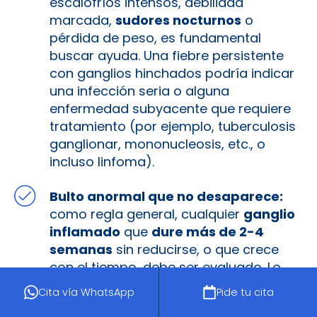
escalofríos intensos, debilidad
marcada,
sudores nocturnos
o
pérdida de peso, es fundamental
buscar ayuda. Una fiebre persistente
con ganglios hinchados podría indicar
una infección seria o alguna
enfermedad subyacente que requiere
tratamiento (por ejemplo, tuberculosis
ganglionar, mononucleosis, etc., o
incluso linfoma).
Bulto anormal que no desaparece:
como regla general, cualquier
ganglio
inflamado
que
dure más de 2-4
semanas
sin reducirse, o que crece
con el tiempo, debe ser evaluado. Lo
mismo si notas la zona
endurada
o
Cita vía WhatsApp
Pide tu cita
muy
sensible
después de semanas. No