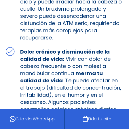
oído y puede irradiar hacia la cabeza o
cuello. Un bruxismo prolongado y
severo puede desencadenar una
disfunción de la ATM seria, requiriendo
terapias más complejas para
recuperarse.
Dolor crónico y disminución de la
calidad de vida:
Vivir con dolor de
cabeza frecuente o con molestia
mandibular continua
merma tu
calidad de vida
. Te puede afectar en
el trabajo (dificultad de concentración,
irritabilidad), en el humor y en el
descanso. Algunos pacientes
desarrollan cefaleas crónicas diarias,
donde prácticamente todos los días
Cita vía WhatsApp
Pide tu cita
hay algún grado de dolor. Esto puede