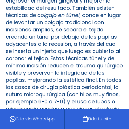
engrosar el margen gingival y mejorar la
estabilidad del resultado. También existen
técnicas de
colgajo en túnel
, donde en lugar
de levantar un colgajo tradicional con
incisiones amplias, se separa el tejido
creando un túnel por debajo de las papilas
adyacentes a la recesión, a través del cual
se inserta un injerto que luego es cubierto al
coronar el tejido. Estas técnicas túnel y de
mínima incisión reducen el trauma quirúrgico
visible y preservan la integridad de las
papilas, mejorando la estética final. En todos
los casos de cirugía plástica periodontal, la
sutura microquirúrgica (con hilos muy finos,
por ejemplo 6-0 o 7-0) y el uso de lupas o
microscopio ayudan a posicionar el colgajo
con máxima precisión. El éxito de estos
Cita vía WhatsApp
Pide tu cita
procedimientos se evalúa no solo por la