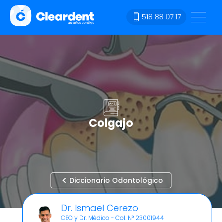
518 88 07 17
Colgajo
Diccionario Odontológico
Dr. Ismael Cerezo
CEO y Dr. Médico - Col. N° 23001944