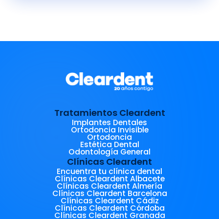
Tratamientos Cleardent
Implantes Dentales
Ortodoncia Invisible
Ortodoncia
Estética Dental
Odontología General
Clínicas Cleardent
Encuentra tu clínica dental
Clínicas Cleardent Albacete
Clínicas Cleardent Almería
Clínicas Cleardent Barcelona
Clínicas Cleardent Cádiz
Clínicas Cleardent Córdoba
Clínicas Cleardent Granada