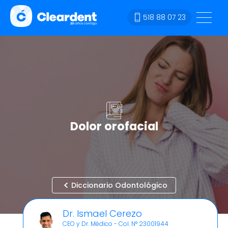
518 88 07 23
Dolor orofacial
Diccionario Odontológico
Dr. Ismael Cerezo
CEO y Dr. Médico - Col. N° 23001944