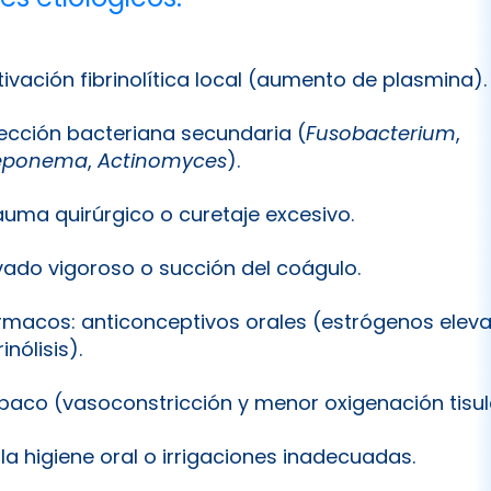
tivación fibrinolítica local (aumento de plasmina).
fección bacteriana secundaria (
Fusobacterium
,
eponema
,
Actinomyces
).
auma quirúrgico o curetaje excesivo.
vado vigoroso o succión del coágulo.
rmacos: anticonceptivos orales (estrógenos elev
rinólisis).
baco (vasoconstricción y menor oxigenación tisul
la higiene oral o irrigaciones inadecuadas.