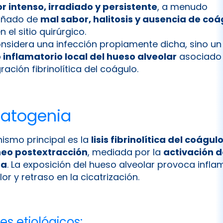
or intenso, irradiado y persistente
, a menudo
ñado de
mal sabor, halitosis y ausencia de coá
n el sitio quirúrgico.
nsidera una infección propiamente dicha, sino un
 inflamatorio local del hueso alveolar
asociado 
ración fibrinolítica del coágulo.
patogenia
ismo principal es la
lisis fibrinolítica del coágul
eo postextracción
, mediada por la
activación d
na
. La exposición del hueso alveolar provoca infl
lor y retraso en la cicatrización.
es etiológicos: