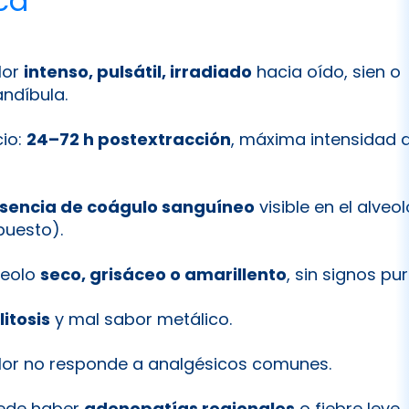
ica
lor
intenso, pulsátil, irradiado
hacia oído, sien o
ndíbula.
cio:
24–72 h postextracción
, máxima intensidad a
sencia de coágulo sanguíneo
visible en el alveo
puesto).
veolo
seco, grisáceo o amarillento
, sin signos pu
litosis
y mal sabor metálico.
lor no responde a analgésicos comunes.
ede haber
adenopatías regionales
o fiebre leve.