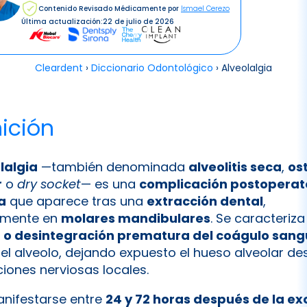
Contenido Revisado Médicamente por
Ismael Cerezo
Última actualización:
22 de julio de 2026
Cleardent
›
Diccionario Odontológico
›
Alveolalgia
nición
lalgia
—también denominada
alveolitis seca
,
ost
r
o
dry socket
— es una
complicación postoperat
a
que aparece tras una
extracción dental
,
lmente en
molares mandibulares
. Se caracteriza
 o desintegración prematura del coágulo sang
el alveolo, dejando expuesto el hueso alveolar d
iones nerviosas locales.
anifestarse entre
24 y 72 horas después de la e