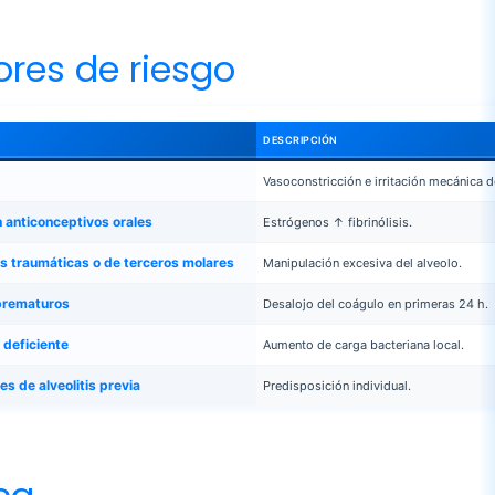
ores de riesgo
DESCRIPCIÓN
Vasoconstricción e irritación mecánica d
 anticonceptivos orales
Estrógenos ↑ fibrinólisis.
s traumáticas o de terceros molares
Manipulación excesiva del alveolo.
prematuros
Desalojo del coágulo en primeras 24 h.
 deficiente
Aumento de carga bacteriana local.
s de alveolitis previa
Predisposición individual.