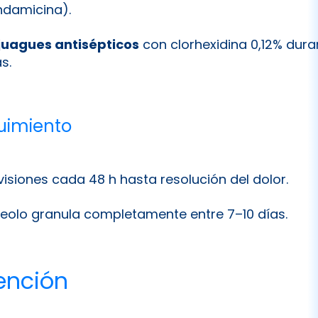
indamicina).
juagues antisépticos
con clorhexidina 0,12% dura
s.
uimiento
visiones cada 48 h hasta resolución del dolor.
veolo granula completamente entre 7–10 días.
ención