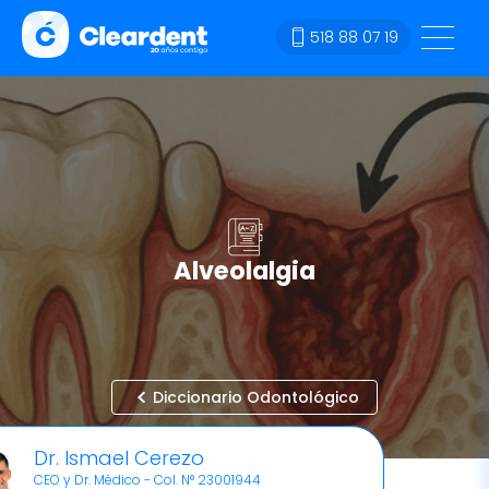
518 88 07 19
Alveolalgia
Diccionario Odontológico
Dr. Ismael Cerezo
CEO y Dr. Médico - Col. N° 23001944