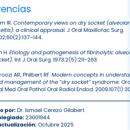
rencias
um IR.
Contemporary views on dry socket (alveolar
eitis): a clinical appraisal.
J Oral Maxillofac Surg.
02;60(2):137–144.
n H.
Etiology and pathogenesis of fibrinolytic alveol
cket).
Int J Oral Surg. 1973;2(5):211–263.
oozi AR, Philbert RF.
Modern concepts in understa
d management of the “dry socket” syndrome.
Ora
al Med Oral Pathol Oral Radiol Endod. 2009;107(1):3
o por:
Dr. Ismael Cerezo Gilabert
olegiado:
23001944
actualización:
Octubre 2025