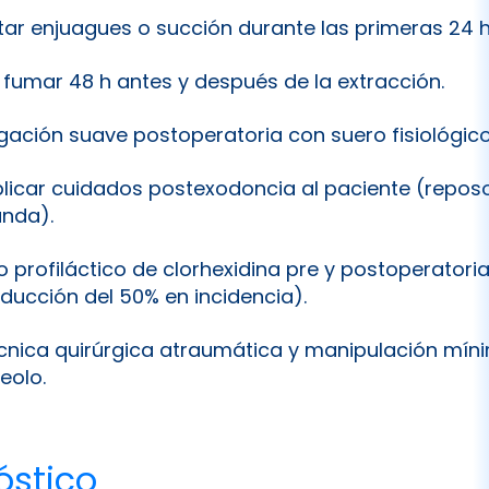
itar enjuagues o succión durante las primeras 24 h
 fumar 48 h antes y después de la extracción.
rigación suave postoperatoria con suero fisiológico
plicar cuidados postexodoncia al paciente (reposo
anda).
o profiláctico de clorhexidina pre y postoperatori
educción del 50% en incidencia).
cnica quirúrgica atraumática y manipulación mín
eolo.
óstico