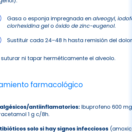
genol):
Gasa o esponja impregnada en
alveogyl
,
iodo
clorhexidina gel
o
óxido de zinc-eugenol
.
Sustituir cada 24–48 h hasta remisión del dolor
 suturar ni tapar herméticamente el alveolo.
atamiento farmacológico
algésicos/antiinflamatorios:
Ibuprofeno 600 mg
racetamol 1 g c/8h.
tibióticos solo si hay signos infecciosos
(amoxici