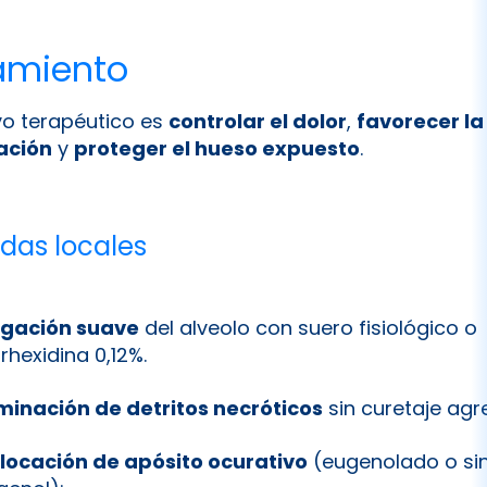
amiento
ivo terapéutico es
controlar el dolor
,
favorecer la
zación
y
proteger el hueso expuesto
.
idas locales
rigación suave
del alveolo con suero fisiológico o
rhexidina 0,12%.
iminación de detritos necróticos
sin curetaje agre
locación de apósito ocurativo
(eugenolado o si