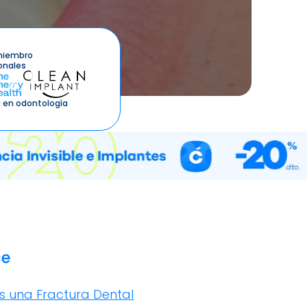
miembro
onales
 en odontología
ce
s una Fractura Dental