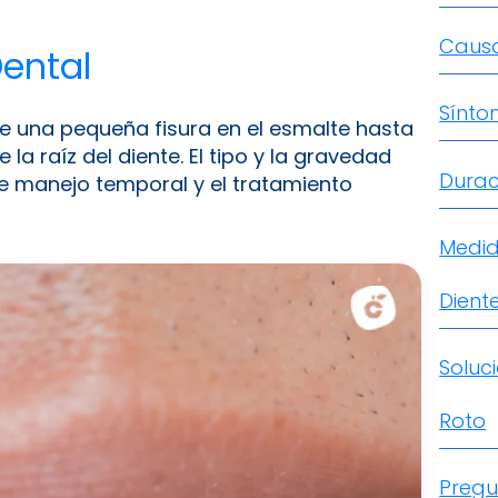
Causa
ental
Sínto
e una pequeña fisura en el esmalte hasta
a raíz del diente. El tipo y la gravedad
Durac
e manejo temporal y el tratamiento
Medid
Dient
Soluc
Roto
Pregu