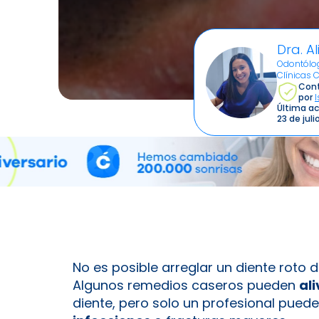
Dra. Al
Odontólog
Clínicas 
Cont
por
Última ac
23 de jul
No es posible arreglar un diente roto
Algunos remedios caseros pueden
ali
diente, pero solo un profesional pued