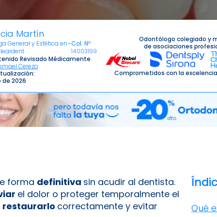
icia Martín
Odontólogo colegiado y 
a General y Estética en
-
Col. Nº
de asociaciones profesi
Cleardent
14003199
enido Revisado Médicamente
Ismael Cerezo
Comprometidos con la excelencia
tualización:
io de 2026
Índi
 de forma
definitiva
sin acudir al dentista.
viar
el dolor o proteger temporalmente el
e
restaurarlo
correctamente y evitar
Qué e