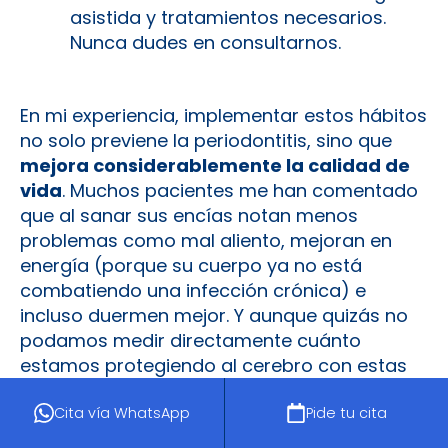
asistida y tratamientos necesarios.
Nunca dudes en consultarnos.
En mi experiencia, implementar estos hábitos
no solo previene la periodontitis, sino que
mejora considerablemente la calidad de
vida
. Muchos pacientes me han comentado
que al sanar sus encías notan menos
problemas como mal aliento, mejoran en
energía (porque su cuerpo ya no está
combatiendo una infección crónica) e
incluso duermen mejor. Y aunque quizás no
podamos medir directamente cuánto
estamos protegiendo al cerebro con estas
acciones,
sabemos con certeza
que una
Cita vía WhatsApp
Pide tu cita
boca sana reduce cargas inflamatorias y
infecciosas en el organismo.
Es decir, todo