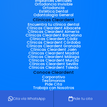
Implantes Dentales
Ortodoncia Invisible
Ortodoncia
Estética Dental
Odontología General
Clínicas Cleardent
Encuentra tu clínica dental
Clínicas Cleardent Albacete
Clínicas Cleardent Almería
Clínicas Cleardent Barcelona
Clínicas Cleardent Cádiz
Clínicas Cleardent Córdoba
Clínicas Cleardent Granada
Clínicas Cleardent Jaén
Clínicas Cleardent Madrid
Clínicas Cleardent Málaga
Clínicas Cleardent Murcia
Clínicas Cleardent Sevilla
Clínicas Cleardent Toledo
Conoce Cleardent
Corporativo
Testimonios
Pide Cita
Trabaja con Nosotros
Blog
Diccionario Odontológico
Carnet Joven
Cita vía WhatsApp
Pide tu cita
Actualidad Cleardent
Canal de denuncias