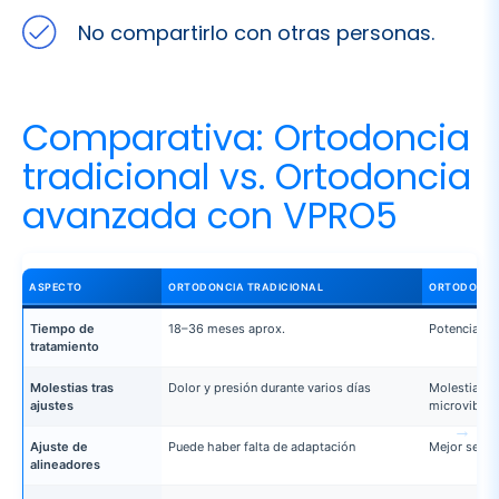
No compartirlo con otras personas.
Comparativa: Ortodoncia
tradicional vs. Ortodoncia
avanzada con VPRO5
ASPECTO
ORTODONCIA TRADICIONAL
ORTODONCI
Tiempo de
18–36 meses aprox.
Potencial r
tratamiento
Molestias tras
Dolor y presión durante varios días
Molestias m
ajustes
microvibrac
Ajuste de
Puede haber falta de adaptación
Mejor sellad
alineadores