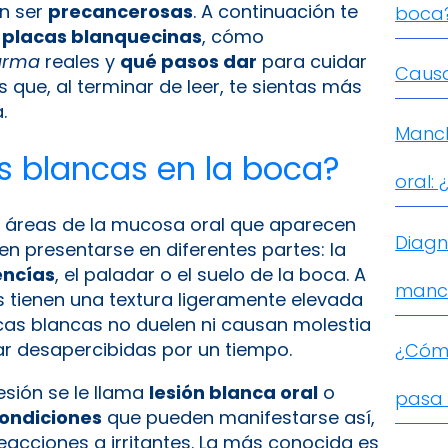
n ser
precancerosas
. A continuación te
boca
s placas blanquecinas
, cómo
larma
reales y
qué pasos dar
para cuidar
Causa
s que, al terminar de leer, te sientas más
.
Manch
 blancas en la boca?
oral:
 áreas de la mucosa oral que aparecen
Diagn
n presentarse en diferentes partes: la
encías
, el paladar o el suelo de la boca. A
manc
 tienen una textura ligeramente elevada
cas blancas no duelen ni causan molestia
ar desapercibidas por un tiempo.
¿Cómo
esión se le llama
lesión blanca oral
o
pasa 
condiciones
que pueden manifestarse así,
acciones a irritantes. La más conocida es