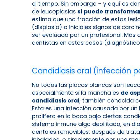
el tiempo. Sin embargo – y aquí es do
de leucoplasias
sí puede transformar
estima que una fracción de estas les
(displasia) o iniciales signos de carc
ser evaluada por un profesional. Más 
dentistas en estos casos (diagnóstico
Candidiasis oral (infección 
No todas las placas blancas son leuc
especialmente si la mancha es
de as
candidiasis oral
, también conocida c
Esta es una infección causada por u
prolifera en la boca bajo ciertas condi
sistema inmune algo debilitado, en dia
dentales removibles, después de trata
inhalados, o simplemente por una mala