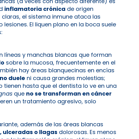
ncas (a veces con aspecto diferente) es
ad
inflamatoria crónica
de origen
 claras, el sistema inmune ataca las
 lesiones. El liquen plano en la boca suele
:
 líneas y manchas blancas que forman
do
sobre la mucosa, frecuentemente en el
s también hay áreas blanquecinas en encías
no duele
ni causa grandes molestias;
tienen hasta que el dentista lo ve en una
gnas
que
no se transforman en cáncer
ieren un tratamiento agresivo, solo
riante, además de las áreas blancas
, ulceradas o llagas
dolorosas. Es menos