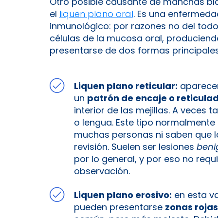
Otro posible causante de manchas bla
el
liquen plano oral
. Es una enfermed
inmunológico: por razones no del todo
células de la mucosa oral, produciendo
presentarse de dos formas principales
Liquen plano reticular:
aparecen
un
patrón de encaje o reticula
interior de las mejillas. A vece
o lengua. Este tipo normalmente
muchas personas ni saben que lo 
revisión. Suelen ser lesiones
beni
por lo general, y por eso no requ
observación.
Liquen plano erosivo:
en esta va
pueden presentarse
zonas rojas