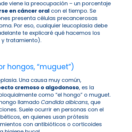
nde viene la preocupación – un porcentaje
se en cáncer oral
con el tiempo. Se
iones presenta células precancerosas
inoma. Por eso, cualquier leucoplasia debe
adelante te explicaré qué hacemos los
 y tratamiento).
por hongos, “muguet”)
oplasia. Una causa muy común,
pecto cremoso o algodonoso
, es la
oloquialmente como “el hongo” o muguet.
n hongo llamado
Candida albicans
, que
ciones. Suele ocurrir en personas con el
béticos, en quienes usan prótesis
mientos con antibióticos o corticoides
 higiene bucal.