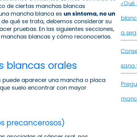
¿Qué 
co de ciertas manchas blancas
, una mancha blanca es
un síntoma, no un
blanc
 de qué se trata, debemos considerar su
cer pruebas. En las siguientes secciones,
a seg
manchas blancas y cómo reconocerlas.
Conse
s blancas orales
sana 
les puede aparecer una mancha o placa
Pregu
s que suelo encontrar con mayor
manch
os precancerosos)
 asociadas al cáncer oral, nos