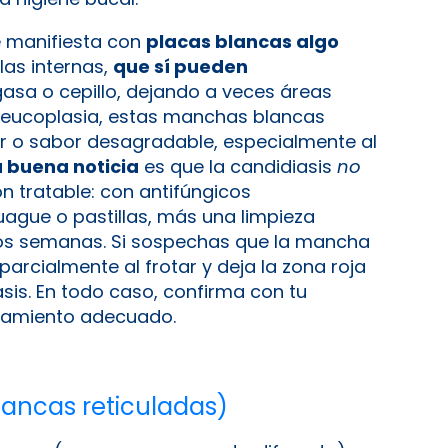
e manifiesta con
placas blancas algo
las internas,
que sí pueden
asa o cepillo, dejando a veces áreas
a leucoplasia, estas manchas blancas
or o sabor desagradable, especialmente al
a buena noticia
es que la candidiasis
no
ón tratable: con antifúngicos
ague o pastillas, más una limpieza
dos semanas. Si sospechas que la mancha
parcialmente al frotar y deja la zona roja
asis. En todo caso, confirma con tu
atamiento adecuado.
blancas reticuladas)