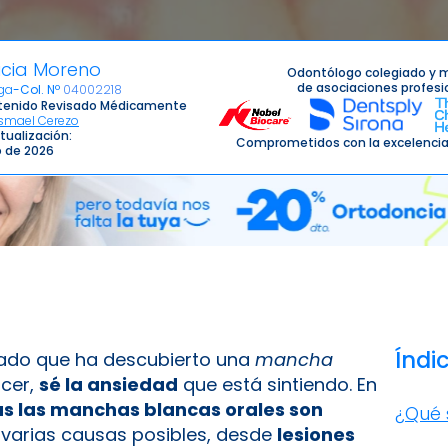
licia Moreno
Odontólogo colegiado y 
de asociaciones profesi
ga
-
Col. Nº
04002218
enido Revisado Médicamente
Ismael Cerezo
tualización:
Comprometidos con la excelencia
io de 2026
Índi
ado que ha descubierto una
mancha
cer,
sé la ansiedad
que está sintiendo. En
as las manchas blancas orales son
¿Qué 
n varias causas posibles, desde
lesiones