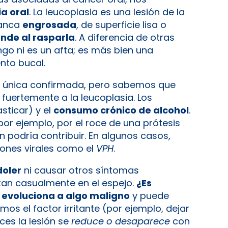
a oral
. La leucoplasia es una lesión de la
lanca
engrosada
, de superficie lisa o
nde al rasparla
. A diferencia de otras
go ni es un afta; es más bien una
ento bucal.
 única confirmada, pero sabemos que
fuertemente a la leucoplasia. Los
ticar) y el
consumo crónico de alcohol
.
por ejemplo, por el roce de una prótesis
 podría contribuir. En algunos casos,
iones virales como el
VPH
.
doler
ni causar otros síntomas
tan casualmente en el espejo.
¿Es
 evoluciona a algo maligno
y puede
mos el factor irritante (por ejemplo, dejar
ces la lesión se
reduce o desaparece
con