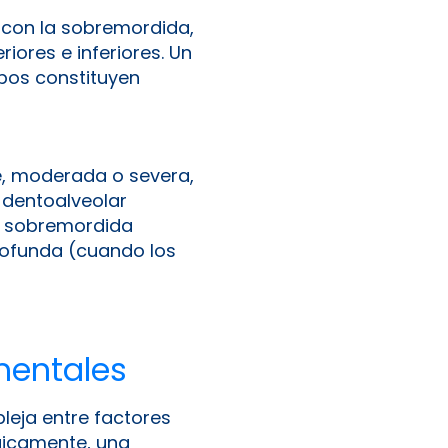
con la sobremordida,
eriores e inferiores. Un
bos constituyen
e, moderada o severa,
 dentoalveolar
re sobremordida
profunda (cuando los
amentales
leja entre factores
ógicamente, una