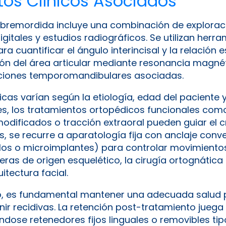
os Clínicos Asociados
sobremordida incluye una combinación de exploració
igitales y estudios radiográficos. Se utilizan her
ra cuantificar el ángulo interincisal y la relación 
ión del área articular mediante resonancia magné
aciones temporomandibulares asociadas.
cas varían según la etiología, edad del paciente 
es, los tratamientos ortopédicos funcionales com
odificados o tracción extraoral pueden guiar el 
os, se recurre a aparatología fija con anclaje conv
llos o microimplantes) para controlar movimientos
ras de origen esquelético, la cirugía ortognática
itectura facial.
o, es fundamental mantener una adecuada salud p
ir recidivas. La retención post-tratamiento juega
ose retenedores fijos linguales o removibles tipo