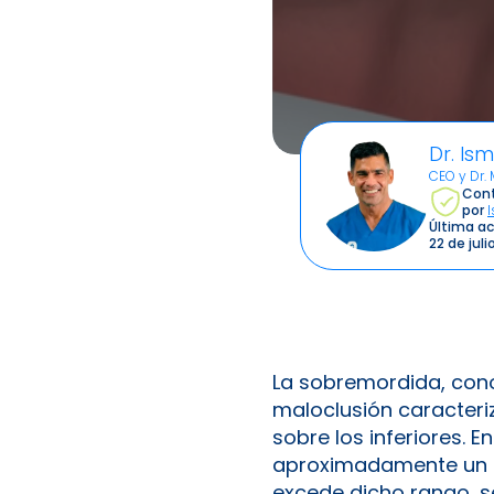
Dr. Is
CEO y Dr.
Cont
por
Última ac
22 de jul
La sobremordida, cono
maloclusión caracteriz
sobre los inferiores. 
aproximadamente un ter
excede dicho rango, 