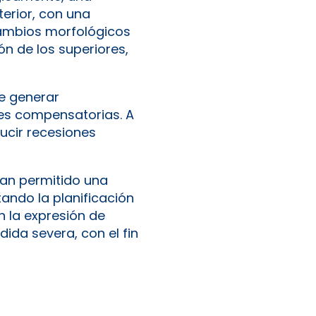
erior, con una
cambios morfológicos
ón de los superiores,
e generar
res compensatorias. A
ducir recesiones
han permitido una
tando la planificación
n la expresión de
da severa, con el fin