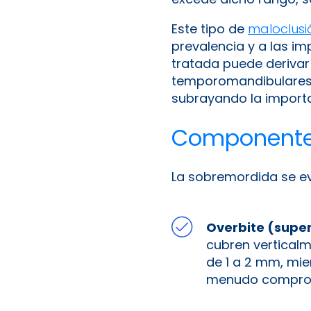
Este tipo de
maloclus
prevalencia y a las i
tratada puede deriva
temporomandibulares, d
subrayando la importa
Componentes 
La sobremordida se e
Overbite (super
cubren verticalm
de 1 a 2 mm, mi
menudo compromet