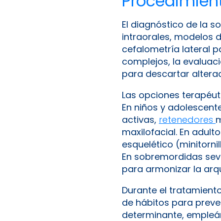
Procedimient
El diagnóstico de la 
intraorales, modelos d
cefalometría lateral pa
complejos, la evaluac
para descartar alter
Las opciones terapéuti
En niños y adolescent
activas,
retenedores
m
maxilofacial. En adult
esquelético (minitorni
En sobremordidas seve
para armonizar la arqu
Durante el tratamient
de hábitos para preven
determinante, empleánd