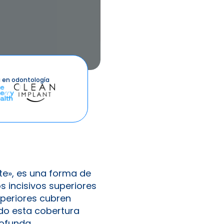
 en odontología
te», es una forma de
s incisivos superiores
uperiores cubren
ndo esta cobertura
ofunda.