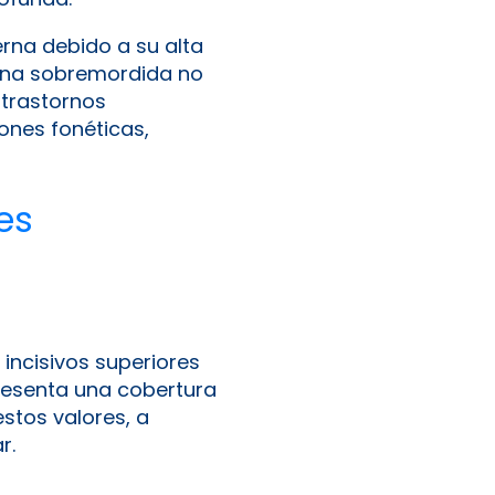
erna debido a su alta
. Una sobremordida no
trastornos
ones fonéticas,
es
 incisivos superiores
resenta una cobertura
tos valores, a
r.