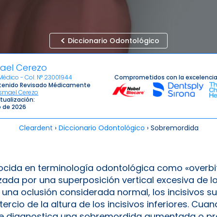
Diccionario Odontológico
mael Cerezo
Comprometidos con la excelencia
 Médico - Col. N° 23001944
enido Revisado Médicamente
Ismael Cerezo
tualización:
io de 2026
Cleardent
›
Diccionario Odontológico
›
Sobremordida
cida en terminología odontológica como «overbi
ada por una superposición vertical excesiva de lo
En una oclusión considerada normal, los incisivos s
cio de la altura de los incisivos inferiores. Cua
se diagnostica una sobremordida aumentada o pr