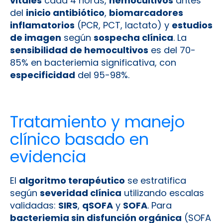
vitales
cada 4 horas,
hemocultivos
antes
del
inicio antibiótico
,
biomarcadores
inflamatorios
(PCR, PCT, lactato) y
estudios
de imagen
según
sospecha clínica
. La
sensibilidad de hemocultivos
es del 70-
85% en bacteriemia significativa, con
especificidad
del 95-98%.
Tratamiento y manejo
clínico basado en
evidencia
El
algoritmo terapéutico
se estratifica
según
severidad clínica
utilizando escalas
validadas:
SIRS
,
qSOFA
y
SOFA
. Para
bacteriemia sin disfunción orgánica
(SOFA