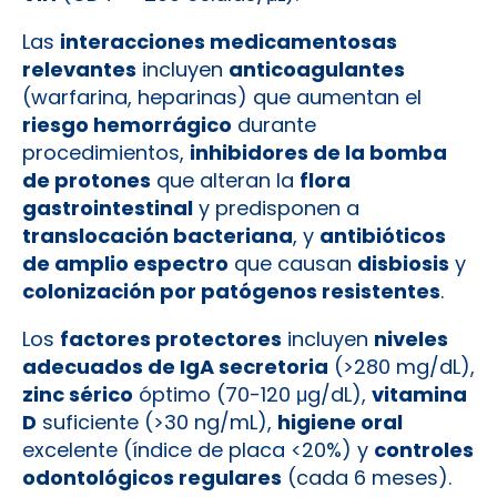
Las
interacciones medicamentosas
relevantes
incluyen
anticoagulantes
(warfarina, heparinas) que aumentan el
riesgo hemorrágico
durante
procedimientos,
inhibidores de la bomba
de protones
que alteran la
flora
gastrointestinal
y predisponen a
translocación bacteriana
, y
antibióticos
de amplio espectro
que causan
disbiosis
y
colonización por patógenos resistentes
.
Los
factores protectores
incluyen
niveles
adecuados de IgA secretoria
(>280 mg/dL),
zinc sérico
óptimo (70-120 μg/dL),
vitamina
D
suficiente (>30 ng/mL),
higiene oral
excelente (índice de placa <20%) y
controles
odontológicos regulares
(cada 6 meses).