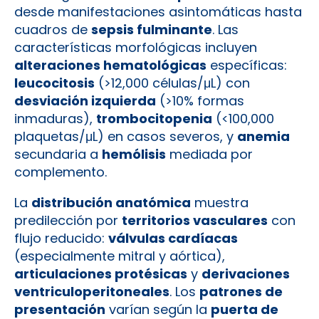
desde manifestaciones asintomáticas hasta
cuadros de
sepsis fulminante
. Las
características morfológicas incluyen
alteraciones hematológicas
específicas:
leucocitosis
(>12,000 células/μL) con
desviación izquierda
(>10% formas
inmaduras),
trombocitopenia
(<100,000
plaquetas/μL) en casos severos, y
anemia
secundaria a
hemólisis
mediada por
complemento.
La
distribución anatómica
muestra
predilección por
territorios vasculares
con
flujo reducido:
válvulas cardíacas
(especialmente mitral y aórtica),
articulaciones protésicas
y
derivaciones
ventriculoperitoneales
. Los
patrones de
presentación
varían según la
puerta de