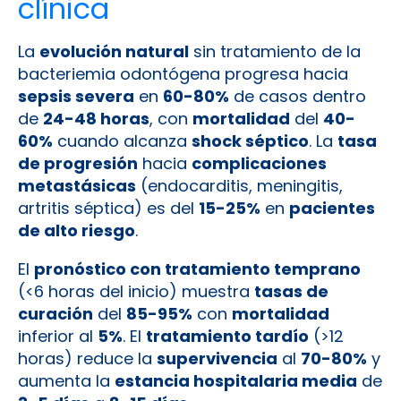
clínica
La
evolución natural
sin tratamiento de la
bacteriemia odontógena progresa hacia
sepsis severa
en
60-80%
de casos dentro
de
24-48 horas
, con
mortalidad
del
40-
60%
cuando alcanza
shock séptico
. La
tasa
de progresión
hacia
complicaciones
metastásicas
(endocarditis, meningitis,
artritis séptica) es del
15-25%
en
pacientes
de alto riesgo
.
El
pronóstico con tratamiento temprano
(<6 horas del inicio) muestra
tasas de
curación
del
85-95%
con
mortalidad
inferior al
5%
. El
tratamiento tardío
(>12
horas) reduce la
supervivencia
al
70-80%
y
aumenta la
estancia hospitalaria media
de