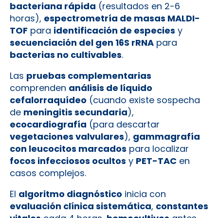
bacteriana rápida
(resultados en 2-6
horas),
espectrometría de masas MALDI-
TOF
para
identificación de especies
y
secuenciación del gen 16S rRNA
para
bacterias no cultivables
.
Las
pruebas complementarias
comprenden
análisis de líquido
cefalorraquídeo
(cuando existe sospecha
de
meningitis secundaria
),
ecocardiografía
(para descartar
vegetaciones valvulares
),
gammagrafía
con leucocitos marcados
para localizar
focos infecciosos ocultos
y
PET-TAC
en
casos complejos.
El
algoritmo diagnóstico
inicia con
evaluación clínica sistemática
,
constantes