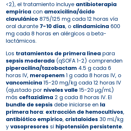
<2), el tratamiento incluye
antibioterapia
empírica
con
amoxicilina/ácido
clavulánico
875/125 mg cada 12 horas vía
oral durante
7-10 días
, o
clindamicina
600
mg cada 8 horas en alérgicos a beta-
lactámicos.
Los
tratamientos de primera línea
para
sepsis moderada
(qSOFA 1-2) comprenden
piperacilina/tazobactam
4.5 g cada 6
horas IV,
meropenem
1 g cada 8 horas IV, o
vancomicina
15-20 mg/kg cada 12 horas IV
(ajustado por
niveles valle
15-20 μg/mL)
más
ceftazidima
2 g cada 8 horas IV. El
bundle de sepsis
debe iniciarse en
la
primera hora
:
extracción de hemocultivos
,
antibiótico empírico
,
cristaloides
30 mL/kg
y
vasopresores
si
hipotensión persistente
.