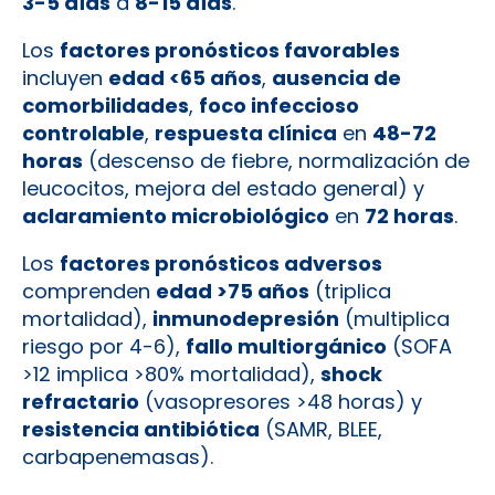
3-5 días
a
8-15 días
.
Los
factores pronósticos favorables
incluyen
edad <65 años
,
ausencia de
comorbilidades
,
foco infeccioso
controlable
,
respuesta clínica
en
48-72
horas
(descenso de fiebre, normalización de
leucocitos, mejora del estado general) y
aclaramiento microbiológico
en
72 horas
.
Los
factores pronósticos adversos
comprenden
edad >75 años
(triplica
mortalidad),
inmunodepresión
(multiplica
riesgo por 4-6),
fallo multiorgánico
(SOFA
>12 implica >80% mortalidad),
shock
refractario
(vasopresores >48 horas) y
resistencia antibiótica
(SAMR, BLEE,
carbapenemasas).