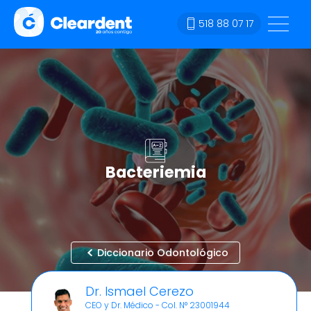
518 88 07 17
Bacteriemia
Diccionario Odontológico
Dr. Ismael Cerezo
CEO y Dr. Médico - Col. N° 23001944