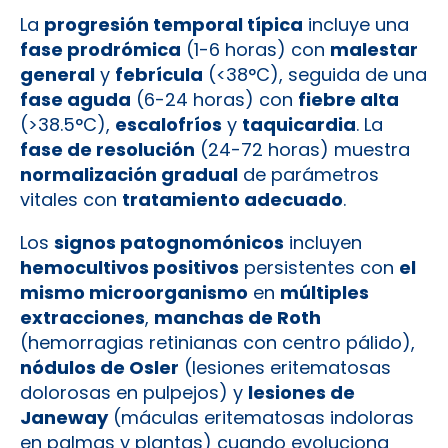
La
progresión temporal típica
incluye una
fase prodrómica
(1-6 horas) con
malestar
general
y
febrícula
(<38°C), seguida de una
fase aguda
(6-24 horas) con
fiebre alta
(>38.5°C),
escalofríos
y
taquicardia
. La
fase de resolución
(24-72 horas) muestra
normalización gradual
de parámetros
vitales con
tratamiento adecuado
.
Los
signos patognomónicos
incluyen
hemocultivos positivos
persistentes con
el
mismo microorganismo
en
múltiples
extracciones
,
manchas de Roth
(hemorragias retinianas con centro pálido),
nódulos de Osler
(lesiones eritematosas
dolorosas en pulpejos) y
lesiones de
Janeway
(máculas eritematosas indoloras
en palmas y plantas) cuando evoluciona