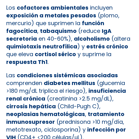
Los
cofactores ambientales
incluyen
exposición a metales pesados
(plomo,
mercurio) que suprimen la
función
fagocítica
,
tabaquismo
(reduce
IgA
secretoria
en 40-60%),
alcoholismo
(altera
quimiotaxis neutrofílica
) y
estrés crónico
que eleva
cortisol sérico
y suprime la
respuesta Th1
.
Las
condiciones sistémicas asociadas
comprenden
diabetes mellitus
(glucemia
>180 mg/dL triplica el riesgo),
insuficiencia
renal crónica
(creatinina >2.5 mg/dL),
cirrosis hepática
(Child-Pugh C),
neoplasias hematológicas
,
tratamiento
inmunosupresor
(prednisona >10 mg/día,
metotrexato, ciclosporina) y
infección por
VIH
(CD4+ <200 células/μL).