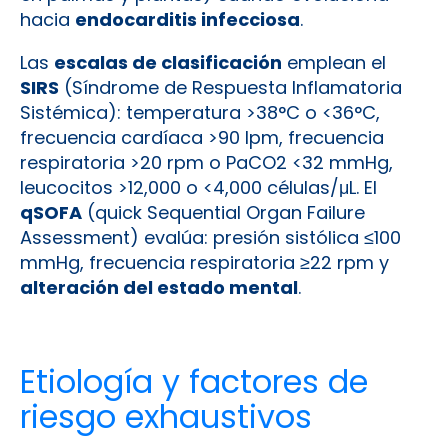
hacia
endocarditis infecciosa
.
Las
escalas de clasificación
emplean el
SIRS
(Síndrome de Respuesta Inflamatoria
Sistémica): temperatura >38°C o <36°C,
frecuencia cardíaca >90 lpm, frecuencia
respiratoria >20 rpm o PaCO2 <32 mmHg,
leucocitos >12,000 o <4,000 células/μL. El
qSOFA
(quick Sequential Organ Failure
Assessment) evalúa: presión sistólica ≤100
mmHg, frecuencia respiratoria ≥22 rpm y
alteración del estado mental
.
Etiología y factores de
riesgo exhaustivos