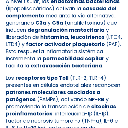
A nivel tisular, las
endotoxinas bacterianas
(lipopolisacáridos) activan la
cascada del
complemento
mediante la vía alternativa,
generando
C3a
y
C5a
(anafilatoxinas) que
inducen
degranulación mastocitaria
y
liberación de
histamina
,
leucotrienos
(LTC4,
LTD4) y
factor activador plaquetario
(PAF).
Esta respuesta inflamatoria sistémica
incrementa la
permeabilidad capilar
y
facilita la
extravasación bacteriana
.
Los
receptores tipo Toll
(TLR-2, TLR-4)
presentes en células endoteliales reconocen
patrones moleculares asociados a
patógenos
(PAMPs), activando
NF-κB
y
promoviendo la transcripción de
citocinas
proinflamatorias
: interleucina-1β (IL-1β),
factor de necrosis tumoral-α (TNF-α), IL-6 e
IL-8. La
IL-1β
induce la expresión de