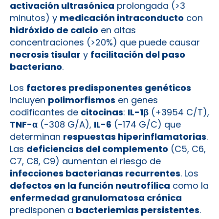
activación ultrasónica
prolongada (>3
minutos) y
medicación intraconducto
con
hidróxido de calcio
en altas
concentraciones (>20%) que puede causar
necrosis tisular
y
facilitación del paso
bacteriano
.
Los
factores predisponentes genéticos
incluyen
polimorfismos
en genes
codificantes de
citocinas
:
IL-1β
(+3954 C/T),
TNF-α
(-308 G/A),
IL-6
(-174 G/C) que
determinan
respuestas hiperinflamatorias
.
Las
deficiencias del complemento
(C5, C6,
C7, C8, C9) aumentan el riesgo de
infecciones bacterianas recurrentes
. Los
defectos en la función neutrofílica
como la
enfermedad granulomatosa crónica
predisponen a
bacteriemias persistentes
.