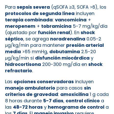
Para
sepsis severa
(qSOFA ≥3, SOFA >6), los
protocolos de segunda línea
incluyen
terapia combinada
:
vancomicina
+
meropenem
+
tobramicina
5-7 mg/kg/día
(ajustado por
función renal
). En
shock
séptico
, se agrega
noradrenalina
0.05-2
μg/kg/min para mantener
presión arterial
media
>65 mmHg,
dobutamina
2.5-20
μg/kg/min si
disfunción miocárdica
y
hidrocortisona
200-300 mg/día en
shock
refractario
.
Las
opciones conservadoras
incluyen
manejo ambulatorio
para casos
sin
criterios de gravedad
:
amoxicilina
1 g cada
8 horas durante
5-7 días
,
control clínico
a
las
48-72 horas
y
hemograma de control
a
los
7 días
. El
manejo invasivo
requiere