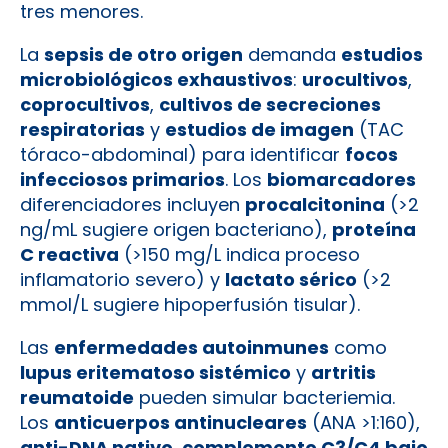
tres menores.
La
sepsis de otro origen
demanda
estudios
microbiológicos exhaustivos
:
urocultivos
,
coprocultivos
,
cultivos de secreciones
respiratorias
y
estudios de imagen
(TAC
tóraco-abdominal) para identificar
focos
infecciosos primarios
. Los
biomarcadores
diferenciadores incluyen
procalcitonina
(>2
ng/mL sugiere origen bacteriano),
proteína
C reactiva
(>150 mg/L indica proceso
inflamatorio severo) y
lactato sérico
(>2
mmol/L sugiere hipoperfusión tisular).
Las
enfermedades autoinmunes
como
lupus eritematoso sistémico
y
artritis
reumatoide
pueden simular bacteriemia.
Los
anticuerpos antinucleares
(ANA >1:160),
anti-DNA nativo
,
complemento C3/C4 bajo