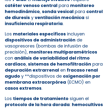
catéter venoso central
para
monitoreo
hemodinámico
,
sonda vesical
para
control
de diuresis
y
ventilación mecánica
si
insuficiencia respiratoria
.
Los
materiales específicos
incluyen
dispositivos de administración
de
vasopresores (bombas de infusión de
precisión),
monitores multiparamétricos
con
análisis de variabilidad del ritmo
cardíaco
,
sistemas de hemofiltración
para
depuración extrarrenal
en
fracaso renal
agudo
y **dispositivos de
oxigenación por
membrana extracorpórea
(ECMO) en
casos extremos
.
Los
tiempos de tratamiento
siguen el
protocolo de la hora dorada
:
hemocultivos