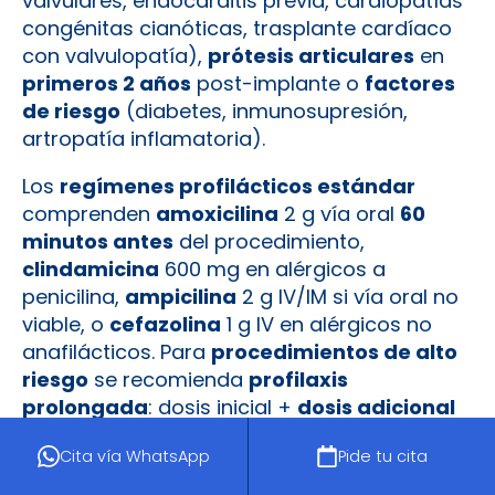
valvulares, endocarditis previa, cardiopatías
congénitas cianóticas, trasplante cardíaco
con valvulopatía),
prótesis articulares
en
primeros 2 años
post-implante o
factores
de riesgo
(diabetes, inmunosupresión,
artropatía inflamatoria).
Los
regímenes profilácticos estándar
comprenden
amoxicilina
2 g vía oral
60
minutos antes
del procedimiento,
clindamicina
600 mg en alérgicos a
penicilina,
ampicilina
2 g IV/IM si vía oral no
viable, o
cefazolina
1 g IV en alérgicos no
anafilácticos. Para
procedimientos de alto
riesgo
se recomienda
profilaxis
prolongada
: dosis inicial +
dosis adicional
a las
6 horas
.
Cita vía WhatsApp
Pide tu cita
La
prevención secundaria
incluye