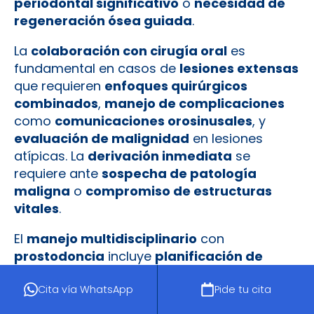
periodontal significativo
o
necesidad de
regeneración ósea guiada
.
La
colaboración con cirugía oral
es
fundamental en casos de
lesiones extensas
que requieren
enfoques quirúrgicos
combinados
,
manejo de complicaciones
como
comunicaciones orosinusales
, y
evaluación de malignidad
en lesiones
atípicas. La
derivación inmediata
se
requiere ante
sospecha de patología
maligna
o
compromiso de estructuras
vitales
.
El
manejo multidisciplinario
con
prostodoncia
incluye
planificación de
rehabilitación
post-quirúrgica,
consideraciones estéticas
en zona anterior,
Cita vía WhatsApp
Pide tu cita
y
evaluación de viabilidad
a largo plazo de