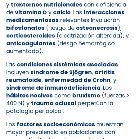
y
trastornos nutricionales
con deficiencia
de
vitamina D
y
calcio
. Las
interacciones
medicamentosas
relevantes involucran
bifosfonatos
(riesgo de
osteonecrosis
),
corticosteroides
(cicatrización alterada), y
anticoagulantes
(riesgo hemorrágico
aumentado).
Las
condiciones sistémicas asociadas
incluyen
síndrome de Sjögren
,
artritis
reumatoide
,
enfermedad de Crohn
, y
síndrome de inmunodeficiencia
. Los
hábitos nocivos
como
bruxismo
(fuerzas >
400 N) y
trauma oclusal
perpetúan la
patología periapical.
Los
factores socioeconómicos
muestran
mayor prevalencia en poblaciones con