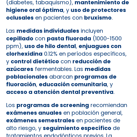
(diabetes, tabaquismo),
mantenimiento de
higiene oral óptima
, y
uso de protectores
oclusales
en pacientes con
bruxismo
.
Las
medidas individuales
incluyen
cepillado
con
pasta fluorada
(1000-1500
ppm),
uso de hilo dental
,
enjuagues con
clorhexidina
0.12% en períodos específicos,
y
control dietético
con
reducción de
azúcares
fermentables. Las
medidas
poblacionales
abarcan
programas de
fluoración
,
educación comunitaria
, y
acceso a atención dental preventiva
.
Los
programas de screening
recomiendan
exámenes anuales
en población general,
exámenes semestrales
en pacientes de
alto riesgo, y
seguimiento específico
de
tratamientos endodónticos previos. La