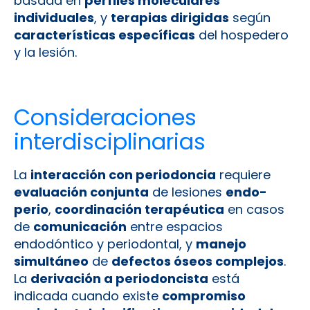
basada en
perfiles moleculares
individuales
, y
terapias dirigidas
según
características específicas
del hospedero
y la lesión.
Consideraciones
interdisciplinarias
La
interacción con periodoncia
requiere
evaluación conjunta
de lesiones
endo-
perio
,
coordinación terapéutica
en casos
de
comunicación
entre espacios
endodóntico y periodontal, y
manejo
simultáneo
de
defectos óseos complejos
.
La
derivación a periodoncista
está
indicada cuando existe
compromiso