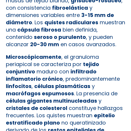
masas de tejido blando,
grisáceo-rosáceo
,
con consistencia
fibroelástica
y
dimensiones variables entre
3-15 mm de
diámetro
. Los
quistes radiculares
muestran
una
cápsula fibrosa
bien definida,
contenido
seroso o purulento
, y pueden
alcanzar
20-30 mm
en casos avanzados.
Microscópicamente
, el granuloma
periapical se caracteriza por
tejido
conjuntivo
maduro con
infiltrado
inflamatorio crónico
, predominantemente
linfocitos
,
células plasmáticas
y
macrófagos espumosos
. La presencia de
células gigantes multinucleadas
y
cristales de colesterol
constituye hallazgos
frecuentes. Los quistes muestran
epitelio
estratificado plano
no queratinizado
derivado de los
restos epiteliales de