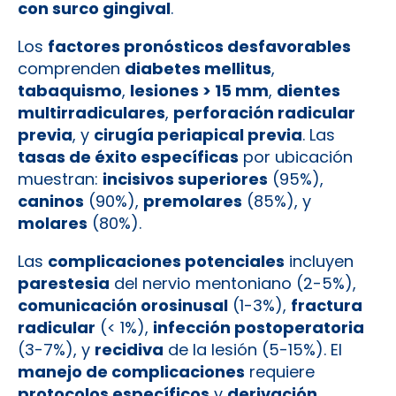
con surco gingival
.
Los
factores pronósticos desfavorables
comprenden
diabetes mellitus
,
tabaquismo
,
lesiones > 15 mm
,
dientes
multirradiculares
,
perforación radicular
previa
, y
cirugía periapical previa
. Las
tasas de éxito específicas
por ubicación
muestran:
incisivos superiores
(95%),
caninos
(90%),
premolares
(85%), y
molares
(80%).
Las
complicaciones potenciales
incluyen
parestesia
del nervio mentoniano (2-5%),
comunicación orosinusal
(1-3%),
fractura
radicular
(< 1%),
infección postoperatoria
(3-7%), y
recidiva
de la lesión (5-15%). El
manejo de complicaciones
requiere
protocolos específicos
y
derivación