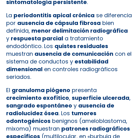
sintomatología persistente
.
La
periodontitis apical crónica
se diferencia
por
ausencia de cápsula fibrosa
bien
definida,
menor delimitación radiográfica
y
respuesta parcial
a tratamiento
endodóntico. Los
quistes residuales
muestran
ausencia de comunicación
con el
sistema de conductos y
estabilidad
dimensional
en controles radiográficos
seriados.
El
granuloma piógeno
presenta
crecimiento exofítico
,
superficie ulcerada
,
sangrado espontáneo
y
ausencia de
radiolucidez ósea
. Los
tumores
odontogénicos
benignos (ameloblastoma,
mixoma) muestran
patrones radiográficos
específicos
(multilocular, en «burbuja de