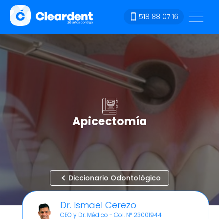
518 88 07 16
Apicectomía
Diccionario Odontológico
Dr. Ismael Cerezo
CEO y Dr. Médico - Col. N° 23001944