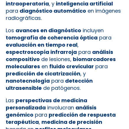
intraoperatoria
, y
inteligencia artificial
para
diagnóstico automático
en imágenes
radiográficas.
Los
avances en diagnóstico
incluyen
tomografía de coherencia óptica
para
evaluación en tiempo real
,
espectroscopía infrarroja
para
análisis
compositivo
de lesiones,
biomarcadores
moleculares
en
fluido crevicular
para
predicción de cicatrización
, y
nanotecnología
para
detección
ultrasensible
de patógenos.
Las
perspectivas de medicina
personalizada
involucran
análisis
genómico
para
predicción de respuesta
terapéutica
,
medicina de precisión