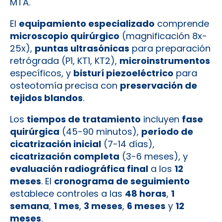
MTA.
El
equipamiento especializado
comprende
microscopio quirúrgico
(magnificación 8x-
25x),
puntas ultrasónicas
para preparación
retrógrada (P1, KT1, KT2),
microinstrumentos
específicos, y
bisturí piezoeléctrico
para
osteotomía precisa con
preservación de
tejidos blandos
.
Los
tiempos de tratamiento
incluyen
fase
quirúrgica
(45-90 minutos),
período de
cicatrización inicial
(7-14 días),
cicatrización completa
(3-6 meses), y
evaluación radiográfica final
a los
12
meses
. El
cronograma de seguimiento
establece controles a las
48 horas
,
1
semana
,
1 mes
,
3 meses
,
6 meses
y
12
meses
.