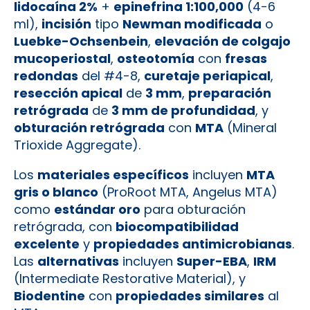
lidocaína 2%
+
epinefrina 1:100,000
(4-6
ml),
incisión
tipo
Newman modificada
o
Luebke-Ochsenbein
,
elevación de colgajo
mucoperiostal
,
osteotomía
con
fresas
redondas
del #4-8,
curetaje periapical
,
resección apical
de
3 mm
,
preparación
retrógrada
de
3 mm de profundidad
, y
obturación retrógrada
con
MTA
(Mineral
Trioxide Aggregate).
Los
materiales específicos
incluyen
MTA
gris o blanco
(ProRoot MTA, Angelus MTA)
como
estándar oro
para obturación
retrógrada, con
biocompatibilidad
excelente
y
propiedades antimicrobianas
.
Las
alternativas
incluyen
Super-EBA
,
IRM
(Intermediate Restorative Material), y
Biodentine
con
propiedades similares
al