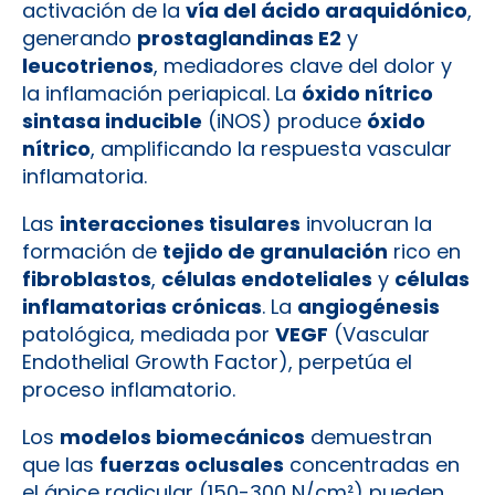
activación de la
vía del ácido araquidónico
,
generando
prostaglandinas E2
y
leucotrienos
, mediadores clave del dolor y
la inflamación periapical. La
óxido nítrico
sintasa inducible
(iNOS) produce
óxido
nítrico
, amplificando la respuesta vascular
inflamatoria.
Las
interacciones tisulares
involucran la
formación de
tejido de granulación
rico en
fibroblastos
,
células endoteliales
y
células
inflamatorias crónicas
. La
angiogénesis
patológica, mediada por
VEGF
(Vascular
Endothelial Growth Factor), perpetúa el
proceso inflamatorio.
Los
modelos biomecánicos
demuestran
que las
fuerzas oclusales
concentradas en
el ápice radicular (150-300 N/cm²) pueden