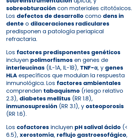
sobreinstrumentación
apical, y
sobreobturación
con materiales citotóxicos.
Los
defectos de desarrollo
como
dens in
dente
o
dilaceraciones radiculares
predisponen a patología periapical
refractaria.
Los
factores predisponentes genéticos
incluyen
polimorfismos
en genes de
interleucinas
(IL-1A, IL-1B),
TNF-α
, y
genes
HLA
específicos que modulan la respuesta
inmunológica. Los
factores ambientales
comprenden
tabaquismo
(riesgo relativo
2.3),
diabetes mellitus
(RR 1.8),
inmunosupresión
(RR 3.1), y
osteoporosis
(RR 1.6).
Los
cofactores
incluyen
pH salival ácido
(<
6.5),
xerostomía
,
reflujo gastroesofágico
,