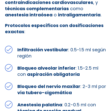
contraindicaciones cardiovasculares
, y
técnicas complementarias
como
anestesia intraósea
o
intraligamentaria
.
Protocolos específicos con dosificaciones
exactas
:
Infiltración vestibular
: 0.5-1.5 ml según
región
Bloqueo alveolar inferior
: 1.5-2.5 ml
con
aspiración obligatoria
Bloqueo del nervio maxilar
: 2-3 ml por
vía tubero-cigomática
Anestesia palatina
: 0.2-0.5 ml con
técnica de presión gradual