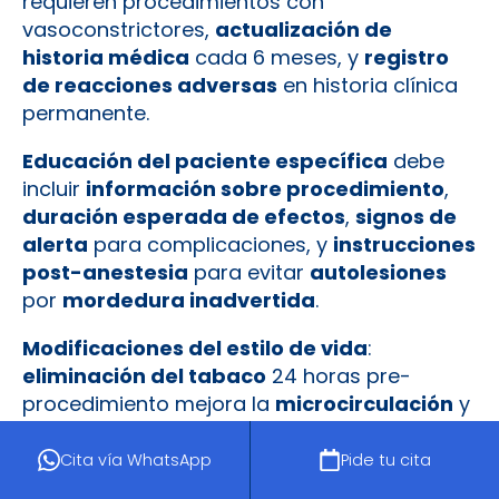
requieren procedimientos con
vasoconstrictores,
actualización de
historia médica
cada 6 meses, y
registro
de reacciones adversas
en historia clínica
permanente.
Educación del paciente específica
debe
incluir
información sobre procedimiento
,
duración esperada de efectos
,
signos de
alerta
para complicaciones, y
instrucciones
post-anestesia
para evitar
autolesiones
por
mordedura inadvertida
.
Modificaciones del estilo de vida
:
eliminación del tabaco
24 horas pre-
procedimiento mejora la
microcirculación
y
efectividad anestésica
;
reducción de
cafeína
disminuye la
ansiedad basal
;
Cita vía WhatsApp
Pide tu cita
técnicas de relajación
pueden reducir los