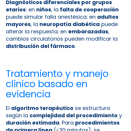
Diagnósticos diferenciales por grupos
etarios
: en
niños
, la
falta de cooperación
puede simular falla anestésica; en
adultos
mayores
, la
neuropatía diabética
puede
alterar la respuesta; en
embarazadas
,
cambios circulatorios pueden modificar la
distribución del fármaco
.
Tratamiento y manejo
clínico basado en
evidencia
El
algoritmo terapéutico
se estructura
según la
complejidad del procedimiento
y
duración estimada
. Para
procedimientos
de primera línea
(<30 minutos), se