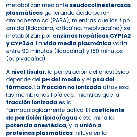
metabolizan mediante
seudocolinesterasas
plasmáticas
generando ácido para-
aminobenzoico (PABA), mientras que los tipo
amida (lidocaína, articaína, mepivacaína) se
metabolizan por
enzimas hepáticas CYP1A2
y CYP3A4
. La
vida media plasmática
varía
entre 90 minutos (lidocaína) y 180 minutos
(bupivacaína).
A
nivel tisular
, la penetración del anestésico
depende del
pH del medio
y el
pKa del
fármaco
. La
fracción no ionizada
atraviesa
las membranas lipídicas, mientras que la
fracción ionizada
es la
farmacológicamente activa. El
coeficiente
de partición lípido/agua
determina la
potencia anestésica
, y la
unión a
proteínas plasmáticas
influye en la