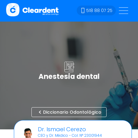
518 88 07 25
Anestesia dental
Diccionario Odontológico
Dr. Ismael Cerezo
CEO y Dr. Médico - Col. N° 23001944