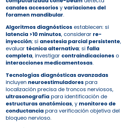
computarizada cone-beam
detecta
canales accesorios
y
variaciones del
foramen mandibular
.
Algoritmos diagnósticos
establecen: si
latencia >10 minutos
, considerar
re-
inyección
; si
anestesia parcial persistente
,
evaluar
técnica alternativa
; si
falla
completa
, investigar
contraindicaciones
o
interacciones medicamentosas
.
Tecnologías diagnósticas avanzadas
incluyen
neuroestimuladores
para
localización precisa de troncos nerviosos,
ultrasonografía
para identificación de
estructuras anatómicas
, y
monitoreo de
conductancia
para verificación objetiva del
bloqueo nervioso.