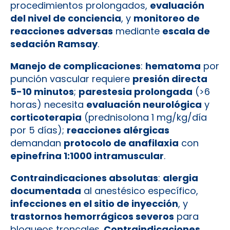
procedimientos prolongados,
evaluación
del nivel de conciencia
, y
monitoreo de
reacciones adversas
mediante
escala de
sedación Ramsay
.
Manejo de complicaciones
:
hematoma
por
punción vascular requiere
presión directa
5-10 minutos
;
parestesia prolongada
(>6
horas) necesita
evaluación neurológica
y
corticoterapia
(prednisolona 1 mg/kg/día
por 5 días);
reacciones alérgicas
demandan
protocolo de anafilaxia
con
epinefrina 1:1000 intramuscular
.
Contraindicaciones absolutas
:
alergia
documentada
al anestésico específico,
infecciones en el sitio de inyección
, y
trastornos hemorrágicos severos
para
bloqueos troncales.
Contraindicaciones