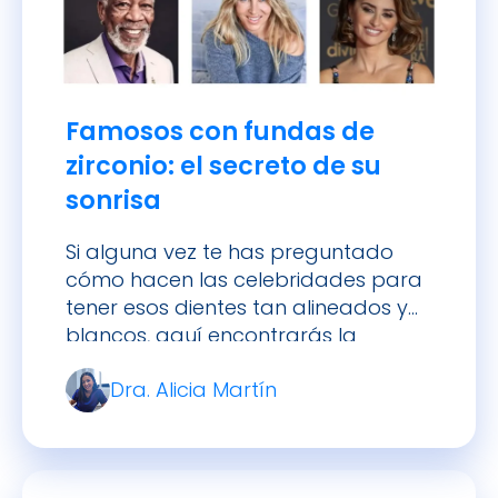
Famosos con fundas de
zirconio: el secreto de su
sonrisa
Si alguna vez te has preguntado
cómo hacen las celebridades para
tener esos dientes tan alineados y
blancos, aquí encontrarás la
respuesta. Hablaremos de quiénes
Dra. Alicia Martín
se han sometido a este tratamiento
(tanto en España como
internacionalmente), por qué el
zirconio es tan popular entre las