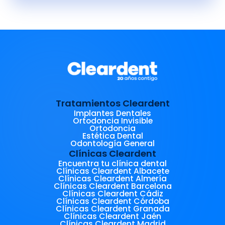
blanqueamiento profesional, su uso
doméstico sin supervisión puede
conllevar riesgos significativos para
el esmalte dental y las encías. La
concentración, frecuencia de uso y
método de aplicación son factores
críticos que determinan si este
remedio casero puede ser
Tratamientos Cleardent
beneficioso o perjudicial para tu
Implantes Dentales
Ortodoncia Invisible
salud bucal.
Ortodoncia
Estética Dental
Odontología General
Clínicas Cleardent
Encuentra tu clínica dental
Clínicas Cleardent Albacete
Clínicas Cleardent Almería
Clínicas Cleardent Barcelona
Clínicas Cleardent Cádiz
Clínicas Cleardent Córdoba
Clínicas Cleardent Granada
Clínicas Cleardent Jaén
Clínicas Cleardent Madrid