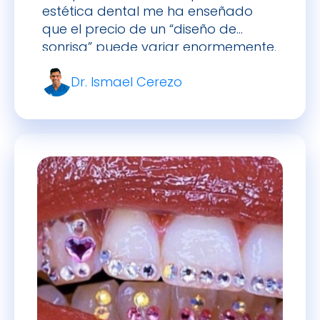
estética dental me ha enseñado
que el precio de un “diseño de
sonrisa” puede variar enormemente.
En 2026, en España, cada caso es
Dr. Ismael Cerezo
único y el precio dependerá de qué
tratamientos necesite tu sonrisa:
desde un simple blanqueamiento
hasta carillas en varios dientes. A
continuación te cuento, en primera
persona […]