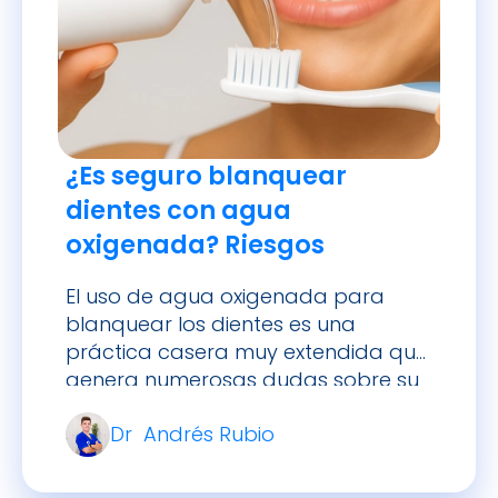
¿Es seguro blanquear
dientes con agua
oxigenada? Riesgos
El uso de agua oxigenada para
blanquear los dientes es una
práctica casera muy extendida que
genera numerosas dudas sobre su
efectividad y seguridad. Si bien es
Dr Andrés Rubio
cierto que el peróxido de hidrógeno
(agua oxigenada) es el principio
activo de muchos tratamientos de