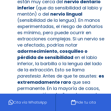
están muy cerca del
nervio dentario
inferior
(que da sensibilidad al labio y
mentón) o del
nervio lingual
(sensibilidad de la lengua). En manos
experimentadas, el riesgo de dañarlos
es mínimo, pero puede ocurrir en
extracciones complejas. Si un nervio se
ve afectado, podrías notar
adormecimiento, cosquilleo o
pérdida de sensibilidad
en el labio
inferior, la barbilla o la lengua del lado
de la extracción. Esto se llama
parestesia
. Antes de que te asustes:
es
extremadamente raro
que sea
permanente. En la mayoría de casos,
esa sensación extraña es
temporal
y
se resuelve en semanas o meses
Cita vía WhatsApp
Pide tu cita
conforme el nervio se regenera. Tu