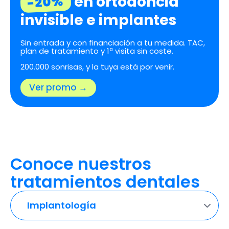
en ortodoncia
-20%
invisible e implantes
Sin entrada y con financiación a tu medida. TAC,
plan de tratamiento y 1ª visita sin coste.
200.000 sonrisas, y la tuya está por venir.
Ver promo →
Conoce nuestros
tratamientos dentales