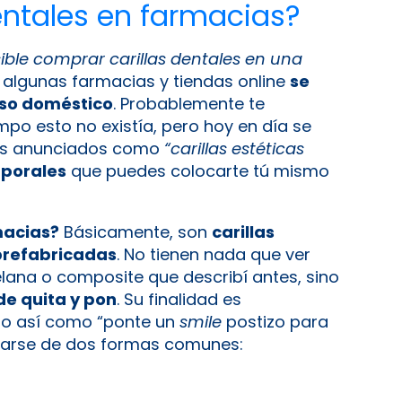
entales en farmacias?
ible comprar carillas dentales en una
n algunas farmacias y tiendas online
se
uso doméstico
. Probablemente te
o esto no existía, pero hoy en día se
os anunciados como
“carillas estéticas
mporales
que puedes colocarte tú mismo
macias?
Básicamente, son
carillas
prefabricadas
. No tienen nada que ver
elana o composite que describí antes, sino
de quita y pon
. Su finalidad es
go así como “ponte un
smile
postizo para
ntarse de dos formas comunes: