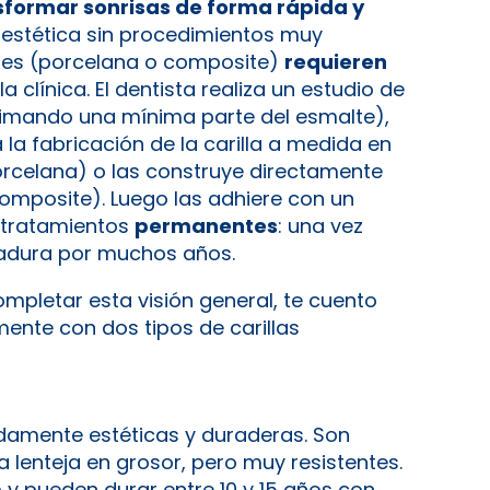
sformar sonrisas de forma rápida y
 estética sin procedimientos muy
onales (porcelana o composite)
requieren
la clínica. El dentista realiza un estudio de
 limando una mínima parte del esmalte),
a fabricación de la carilla a medida en
porcelana) o las construye directamente
composite). Luego las adhiere con un
 tratamientos
permanentes
: una vez
tadura por muchos años.
mpletar esta visión general, te cuento
ente con dos tipos de carillas
amente estéticas y duraderas. Son
 lenteja en grosor, pero muy resistentes.
 y pueden durar entre 10 y 15 años con