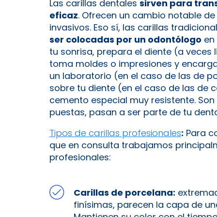
Las carillas dentales
sirven para tran
eficaz
. Ofrecen un cambio notable de
invasivos. Eso sí, las carillas tradici
ser colocadas por un odontólogo
en 
tu sonrisa, prepara el diente (a veces
toma moldes o impresiones y encarga l
un laboratorio (en el caso de las de 
sobre tu diente (en el caso de las de 
cemento especial muy resistente. Son
puestas, pasan a ser parte de tu den
Tipos de carillas profesionales
:
Para co
que en consulta trabajamos principalm
profesionales:
Carillas de porcelana:
extremad
finísimas, parecen la capa de una
Mantienen su color con el tiempo