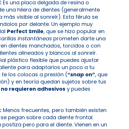
:
Es una placa delgada de resina o
de una hilera de dientes (generalmente
 más visible al sonreír). Esta férula se
ndolos por delante. Un ejemplo muy
ial
Perfect Smile
, que se hizo popular en
carillas instantáneas
prometen darte una
bren dientes manchados, torcidos o con
ientes alineados y blancos al sonreír.
al plástico flexible que puedes ajustar
liente para adaptarlos un poco a tu
te los colocas a presión (
“snap on”
, que
sión) y en teoría quedan sujetos sobre tus
e
no requieren adhesivos
y puedes
:
Menos frecuentes, pero también existen
se pegan sobre cada diente frontal.
postiza pero para el diente. Vienen en un