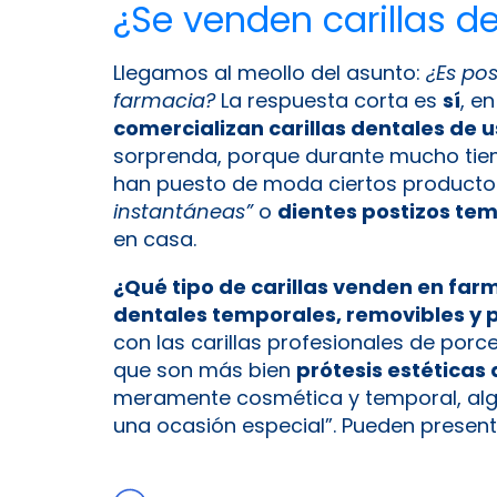
¿Se venden carillas d
Llegamos al meollo del asunto:
¿Es pos
farmacia?
La respuesta corta es
sí
, e
comercializan carillas dentales de 
sorprenda, porque durante mucho tiemp
han puesto de moda ciertos product
instantáneas”
o
dientes postizos te
en casa.
¿Qué tipo de carillas venden en far
dentales temporales, removibles y 
con las carillas profesionales de porc
que son más bien
prótesis estéticas 
meramente cosmética y temporal, al
una ocasión especial”. Pueden prese