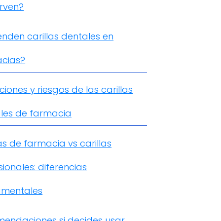
irven?
enden carillas dentales en
cias?
ciones y riesgos de las carillas
les de farmacia
as de farmacia vs carillas
ionales: diferencias
amentales
endaciones si decides usar