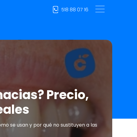
518 88 07 16
macias? Precio,
eales
mo se usan y por qué no sustituyen a las