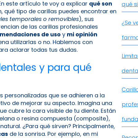
En este artículo te voy a explicar
qué son
qué s
, qué tipo de carillas puedes encontrar en
ales temporales o removibles
), sus
¿Se v
rencian de las carillas profesionales
mendaciones de uso
y
mi opinión
farma
ena utilizarlas o no. Hablemos con
ara aclarar todas tus dudas.
Limita
dentales y para qué
denta
Carill
s personalizadas que se adhieren a la
jetivo de mejorar su aspecto. Imagina una
profes
e cubre la cara visible de tu diente. Están
elana o resina compuesta (composite),
fund
te natural. ¿Para qué sirven? Principalmente,
cas
de la sonrisa. Por ejemplo, en mi
Recom