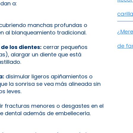
udan a:
caril
cubriendo manchas profundas o
¿Mere
 al blanqueamiento tradicional.
de fa
de los dientes:
cerrar pequeños
s), alargar un diente que está
tillado.
a:
disimular ligeros apiñamientos o
que la sonrisa se vea más alineada sin
s leves.
ir fracturas menores o desgastes en el
ie dental además de embellecerla.