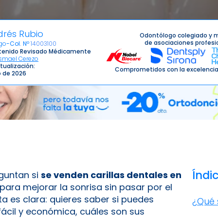
drés Rubio
Odontólogo colegiado y 
de asociaciones profesi
go
-
Col. Nº
14003100
enido Revisado Médicamente
Ismael Cerezo
tualización:
Comprometidos con la excelencia
io de 2026
Índi
guntan si
se venden carillas dentales en
ara mejorar la sonrisa sin pasar por el
ta es clara: quieres saber si puedes
¿Qué 
ácil y económica, cuáles son sus