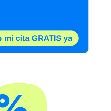
o mi cita GRATIS ya
la meva cita gratuïta