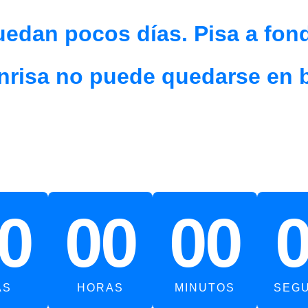
edan pocos días. Pisa a fon
nrisa no puede q
uedarse en 
0
00
00
AS
HORAS
MINUTOS
SEG