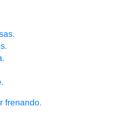
sas.
s.
a.
de.
r frenando.