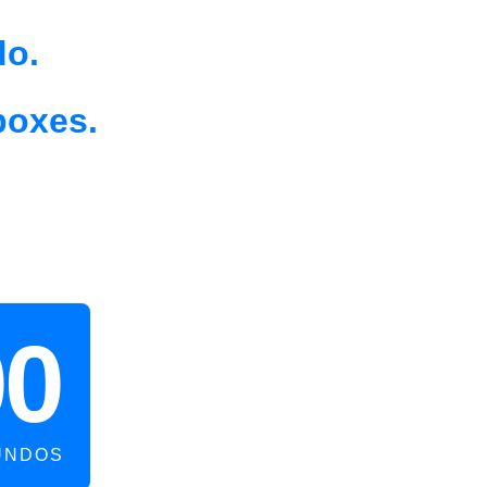
do.
boxes.
00
UNDOS